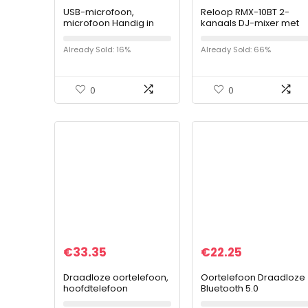
USB-microfoon,
Reloop RMX-10BT 2-
microfoon Handig in
kanaals DJ-mixer met
gebruik Hoge
3-bands EQ en
gevoeligheid Instelbaar
Bluetooth-ingang voor
Already Sold: 16%
Already Sold: 66%
voor Win XP en hoger
draadloze
muziekstreaming vanaf
uw smartphone…
0
0
€
33.35
€
22.25
Draadloze oortelefoon,
Oortelefoon Draadloze
hoofdtelefoon
Bluetooth 5.0
draaibaar Lichtgewicht
Hoofdtelefoon S6 Half