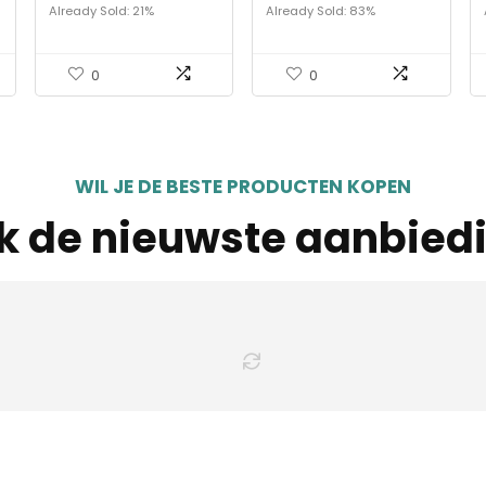
geluidsopnames om
lavaliermicrofoon
Already Sold: 21%
Already Sold: 83%
naar muziek te luisteren
0
0
WIL JE DE BESTE PRODUCTEN KOPEN
jk de nieuwste aanbied