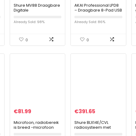
Shure MV88 Draagbare
AKAI Professional LPD8
Digitale
– Draagbare 8-Pad USB
Condensatormicrofoon
MIDI Pad Controller voor
voor Iphone, Ipad &
laptops (Mac en PC)
Already Sold: 98%
Already Sold: 86%
Ipod via Lightning
Connector, geluid van…
0
0
€
81.99
€
391.65
Microfoon, radiobereik
Shure BLX14E/CVL
is breed -microfoon
radiosysteem met
met zeer gevoelige
zakzender & CVL