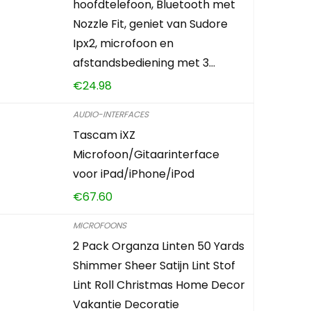
hoofdtelefoon, Bluetooth met
Nozzle Fit, geniet van Sudore
Ipx2, microfoon en
afstandsbediening met 3…
€
24.98
AUDIO-INTERFACES
Tascam iXZ
Microfoon/Gitaarinterface
voor iPad/iPhone/iPod
€
67.60
MICROFOONS
2 Pack Organza Linten 50 Yards
Shimmer Sheer Satijn Lint Stof
Lint Roll Christmas Home Decor
Vakantie Decoratie