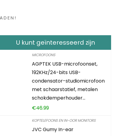
en ?
ADEN!
U kunt geïnteresseerd zijn
MICROFOONS
AGPTEK USB-microfoonset,
192KHz/24-bits USB-
condensator-studiomicrofoon
met schaarstatief, metalen
schokdemperhouder…
€
46.99
KOPTELEFOONS EN IN-OOR MONITORS
JVC Gumy In-ear