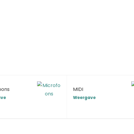
oons
MIDI
ave
Weergave