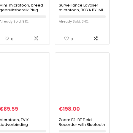
Mini-microfoon, breed
Surveillance Lavalier-
gebruiksbereik Plug-
microfoon, BOYA BY-M1
and-play
Pro Omnidirectionele
Gebruiksvriendelijke
condensator microfoon
Already Sold: 91%
Already Sold: 34%
USB-microfoon Stabiele
Compatibel met iPhone
betrouwbaarheid
Android…
voor…
0
0
€
89.59
€
198.00
Microfoon, TV K
Zoom F2-BT Field
Liedverbinding
Recorder with Bluetooth
Microfoon Een
and Lavalier