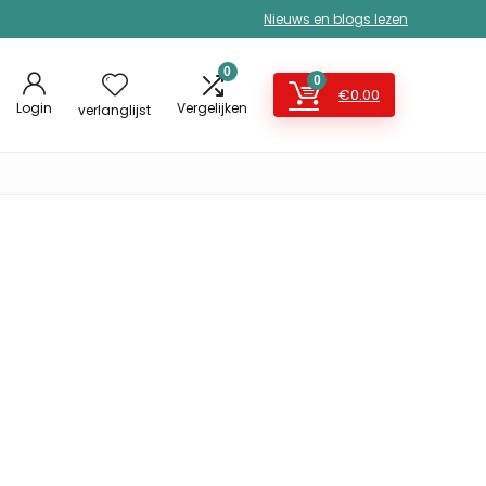
Nieuws en blogs lezen
0
0
€
0.00
Login
Vergelijken
verlanglijst