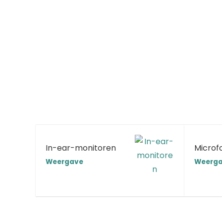
In-ear-monitoren
Microf
Weergave
Weerg