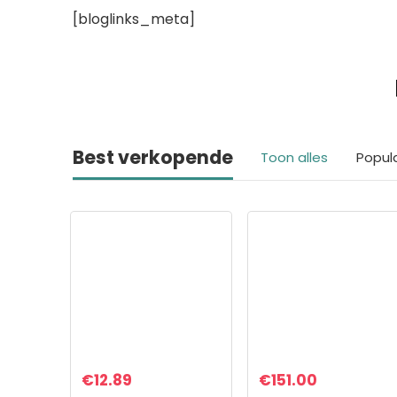
[bloglinks_meta]
Best verkopende
Toon alles
Popul
€
12.89
€
151.00