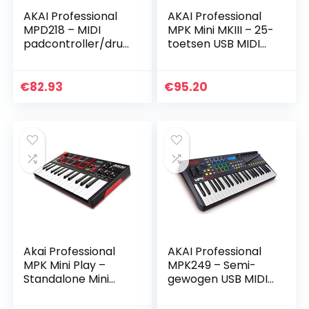
AKAI Professional
AKAI Professional
MPD218 – MIDI
MPK Mini MKIII – 25-
padcontroller/dru
toetsen USB MIDI
mpadmachine/bea
Keyboard
tmaker met 16
Controller met 8
pads, toewijsbare
lichtgevende
€
82.93
€
95.20
bedieningselement
drumpads, 8
en…
draaiknoppen…
Akai Professional
AKAI Professional
MPK Mini Play –
MPK249 – Semi-
Standalone Mini
gewogen USB MIDI-
keyboard & USB
toetsenbordcontro
Controller met
ller met 49-