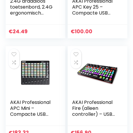
2.4G draadloos
AKAI Professional
toetsenbord, 2.4G
APC Key 25 –
ergonomisch
Compacte USB
draadloos
aangedreven 40-
computertoetsenb
knobs MIDI
ord Intelligente
controller voor
€
24.49
€
100.00
energiebesparend
Ableton Live met
e technologie…
25 toetsen…
AKAI Professional
AKAI Professional
APC Mini –
Fire (alleen
Compacte USB
controller) – USB
aangedreven 64-
MIDI controller
knops Clip
voor FL Studio met
Launcher / MIDI
64 pad RGB Clip /
€
183.32
€
156.90