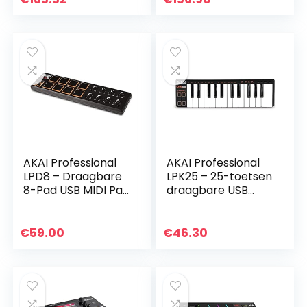
controller voor
Drum Pad Matrix
Ableton Live met…
AKAI Professional
AKAI Professional
LPD8 – Draagbare
LPK25 – 25-toetsen
8-Pad USB MIDI Pad
draagbare USB
Controller voor
MIDI keyboard
laptops (Mac en
controller voor
PC)
laptops (Mac en
€
59.00
€
46.30
PC)