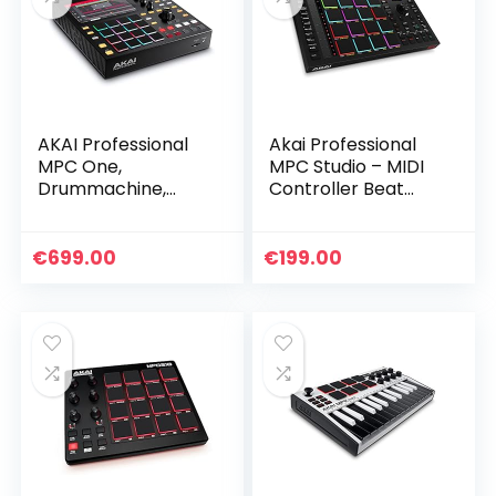
AKAI Professional
Akai Professional
MPC One,
MPC Studio – MIDI
Drummachine,
Controller Beat
Sampler & MIDI
Maker met 16
Controller met
aanslaggevoelige
Beat Pads, Synth
RGB-pads, MPC-
€
699.00
€
199.00
Engines,
software,
Standalone
toewijsbare…
Bediening en…