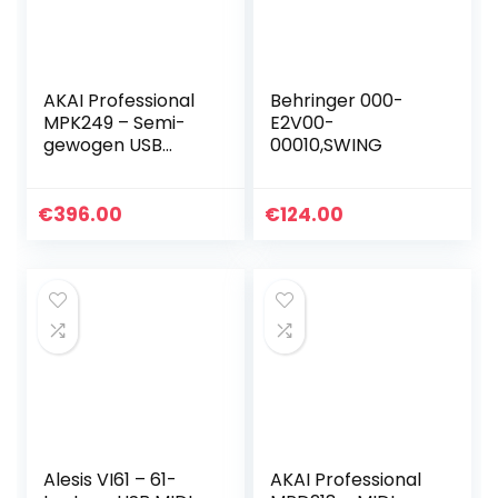
AKAI Professional
Behringer 000-
MPK249 – Semi-
E2V00-
gewogen USB
00010,SWING
MIDI-
toetsenbordcontr
oller met 49-
€
396.00
€
124.00
toetsen inclusief
toewijsbare MPC…
Alesis VI61 – 61-
AKAI Professional