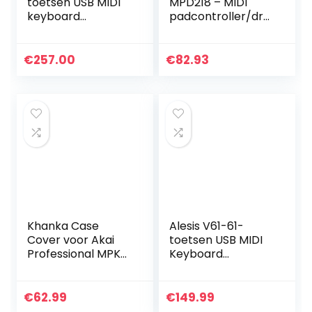
toetsen USB MIDI
MPD218 – MIDI
keyboard
padcontroller/dru
controller met 16
mpadmachine/be
pads, 16
atmaker met 16
toewijsbare knobs,
pads, toewijsbare
€
257.00
€
82.93
48 buttons en 5-
bedieningselemen
pins MIDI…
ten…
Khanka Case
Alesis V61-61-
Cover voor Akai
toetsen USB MIDI
Professional MPK
Keyboard
Mini MK3 / MKII
Controller met
MK2 / Mini Play
acht verlichte
Compacte USB
pads, vier
€
62.99
€
149.99
MIDI Keyboard &
toewijsbare