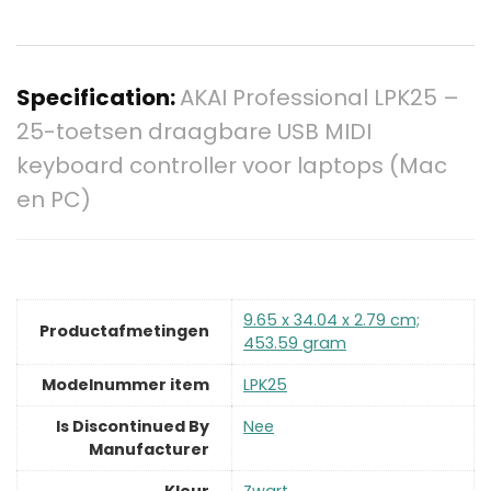
Specification:
AKAI Professional LPK25 –
25-toetsen draagbare USB MIDI
keyboard controller voor laptops (Mac
en PC)
‎9.65 x 34.04 x 2.79 cm;
Productafmetingen
453.59 gram
Modelnummer item
‎LPK25
Is Discontinued By
‎Nee
Manufacturer
Kleur
‎Zwart