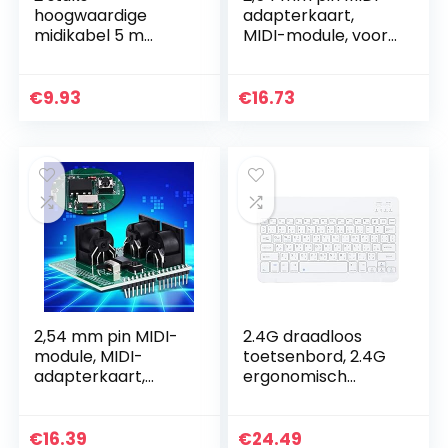
hoogwaardige
adapterkaart,
midikabel 5 m
MIDI-module, voor
zwart 5-polig DIN
reparatie van
NIEUW TOP
microcontrollers
€
9.93
€
16.73
2,54 mm pin MIDI-
2.4G draadloos
module, MIDI-
toetsenbord, 2.4G
adapterkaart,
ergonomisch
schildmodule
draadloos
onderhouden voor
computertoetsenb
microcontroller
ord Intelligente
€
16.39
€
24.49