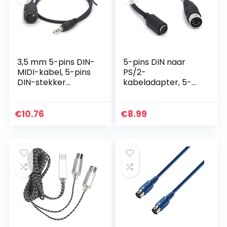
3,5 mm 5-pins DIN-
5-pins DIN naar
MIDI-kabel, 5-pins
PS/2-
DIN-stekker
kabeladapter, 5-
vrouwelijk naar 3,5
pins MIDI-mannelijk
(1/8 “) TRS Stereo
naar 6-pins mini-
mannelijke jack
Din vrouwelijke
€
10.76
€
8.99
converterkabel
adapter voor
voor MIDI-
Mabantiat…
toetsenbord IK
Multimedia (50 cm)