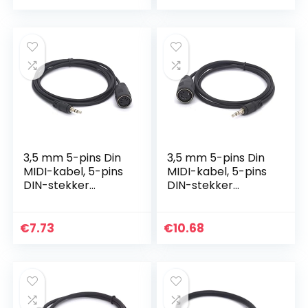
energiebesparend
e technologie…
3,5 mm 5-pins Din
3,5 mm 5-pins Din
MIDI-kabel, 5-pins
MIDI-kabel, 5-pins
DIN-stekker
DIN-stekker
vrouwelijk naar 3,5
vrouwelijk naar 3,5
(1/8 inch) TRS
(1/8″) TRS stereo
stereo mannelijke
mannelijke jack
€
7.73
€
10.68
jack…
converterkabel
voor MIDI-
toetsenbord IK
multimedia (1
meter)