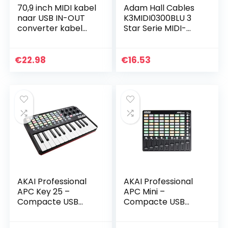
70,9 inch MIDI kabel
Adam Hall Cables
naar USB IN-OUT
K3MIDI0300BLU 3
converter kabel
Star Serie MIDI-
Professionele MIDI
kabel (3m) blauw
interface met
indicatielampje FTP
€
22.98
€
16.53
processing…
AKAI Professional
AKAI Professional
APC Key 25 –
APC Mini –
Compacte USB
Compacte USB
aangedreven 40-
aangedreven 64-
knobs MIDI
knops Clip