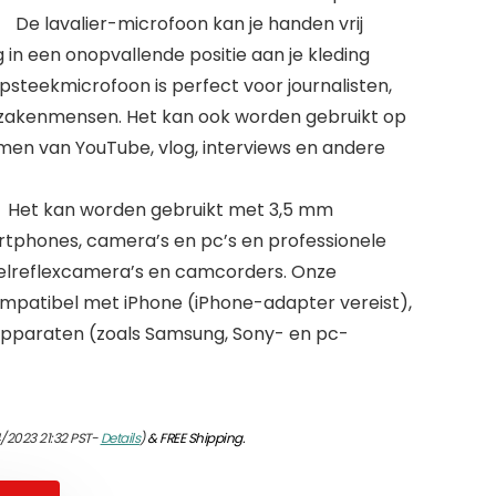
De lavalier-microfoon kan je handen vrij
n een onopvallende positie aan je kleding
psteekmicrofoon is perfect voor journalisten,
zakenmensen. Het kan ook worden gebruikt op
en van YouTube, vlog, interviews en andere
】 Het kan worden gebruikt met 3,5 mm
tphones, camera’s en pc’s en professionele
gelreflexcamera’s en camcorders. Onze
compatibel met iPhone (iPhone-adapter vereist),
apparaten (zoals Samsung, Sony- en pc-
/2023 21:32 PST-
Details
)
&
FREE Shipping
.