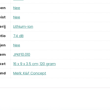
pen
‎Nee
ist
‎Nee
rij
‎Lithium-ion
atio
‎74 dB
jen
‎Nee
tem
‎JPKF10.010
ket
‎16 x 9 x 3.5 cm; 120 gram
and
Merk: K&F Concept