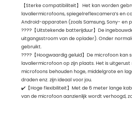
【Sterke compatibiliteit】 Het kan worden gebr
lavaliermicrofoons, spiegelreflexcamera’s en c
Android-apparaten (zoals Samsung, Sony- en p
????【Uitstekende batterijduur】De ingebouwde 2
uitgangsstroom van de oplader). Onder norma
gebruikt.
????【Hoogwaardig geluid】De microfoon kan sch
lavaliermicrofoon op zijn plaats. Het is uitge
microfoons behouden hoge, middelgrote en lage
draden enz. zijn ideaal voor jou.
✔️【Hoge flexibiliteit】Met de 6 meter lange kab
van de microfoon aanzienlijk wordt verhoogd, zo