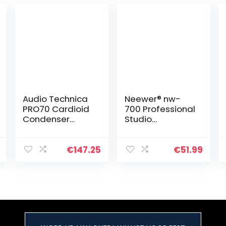
Audio Technica
Neewer® nw-
PRO70 Cardioid
700 Professional
Condenser
Studio
Lavalier/instrum
Recording
ent Microfoon
condensator
microfoon &
€
147.25
€
51.99
NW-35
verstelbare
opname
microfoon
vering schaar…