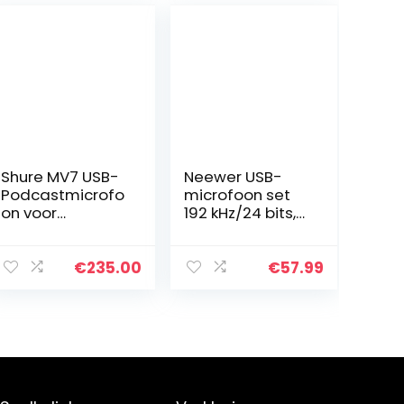
Shure MV7 USB-
Neewer USB-
Podcastmicrofo
microfoon set
on voor
192 kHz/24 bits,
podcasting,
plug & play,
opnemen, live
cardioïde
streaming en
computer,
€
235.00
€
57.99
gamen;
microfoon,
ingebouwde
condensatorchi
koptelefoonuitg
p,
ang…
professioneel…