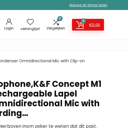
Nieuws en blogs lezen
0
0
€
0.00
Login
Vergelijken
verlanglijst
ndenser Omnidirectional Mic with Clip-on
rophone,K&F Concept M1
echargeable Lapel
nidirectional Mic with
rding…
erboven inom zeker te weten dat dit past.