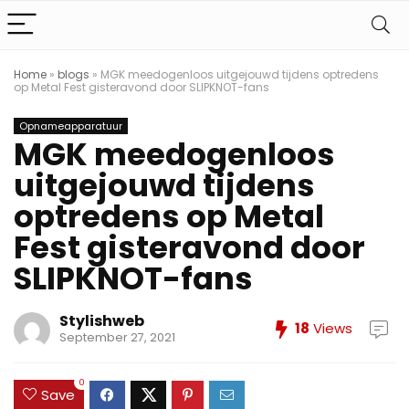
Home
»
blogs
»
MGK meedogenloos uitgejouwd tijdens optredens
op Metal Fest gisteravond door SLIPKNOT-fans
Opnameapparatuur
MGK meedogenloos
uitgejouwd tijdens
optredens op Metal
Fest gisteravond door
SLIPKNOT-fans
Stylishweb
18
Views
September 27, 2021
0
Save