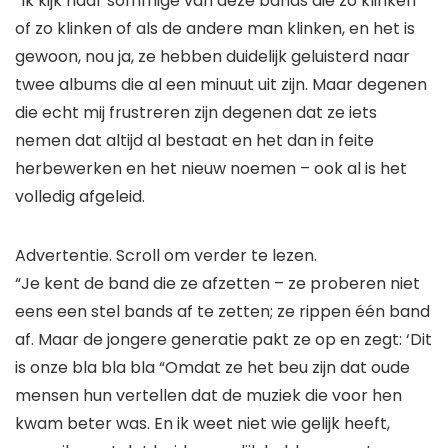
“Ik kijk naar sommige van deze bands die zo klinken
of zo klinken of als de andere man klinken, en het is
gewoon, nou ja, ze hebben duidelijk geluisterd naar
twee albums die al een minuut uit zijn. Maar degenen
die echt mij frustreren zijn degenen dat ze iets
nemen dat altijd al bestaat en het dan in feite
herbewerken en het nieuw noemen – ook al is het
volledig afgeleid.
Advertentie. Scroll om verder te lezen.
“Je kent de band die ze afzetten – ze proberen niet
eens een stel bands af te zetten; ze rippen één band
af. Maar de jongere generatie pakt ze op en zegt: ‘Dit
is onze bla bla bla “Omdat ze het beu zijn dat oude
mensen hun vertellen dat de muziek die voor hen
kwam beter was. En ik weet niet wie gelijk heeft,