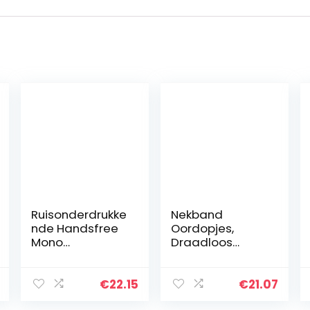
Ruisonderdrukke
Nekband
nde Handsfree
Oordopjes,
Mono
Draadloos
Bluetooth-
Bluetooth5.0
headset
Oortelefoon Nek
Bluetooth-
Ophangende
€
22.15
€
21.07
headset
Headset Sport