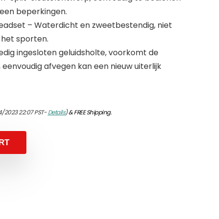
 geen beperkingen.
eadset – Waterdicht en zweetbestendig, niet
 het sporten.
edig ingesloten geluidsholte, voorkomt de
e, eenvoudig afvegen kan een nieuw uiterlijk
4/2023 22:07 PST-
Details
)
&
FREE Shipping
.
RT