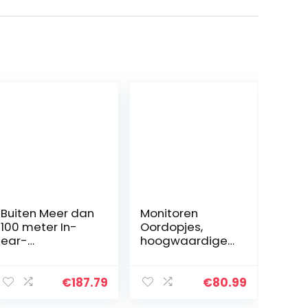
Buiten Meer dan
Monitoren
100 meter In-
Oordopjes,
ear-
hoogwaardige
monitorsysteem
harsholte
Draadloos in-
Bedraad HiFi
ear-systeem
Stereo
€
187.79
€
80.99
863-865MHZ
Ruisisolerend