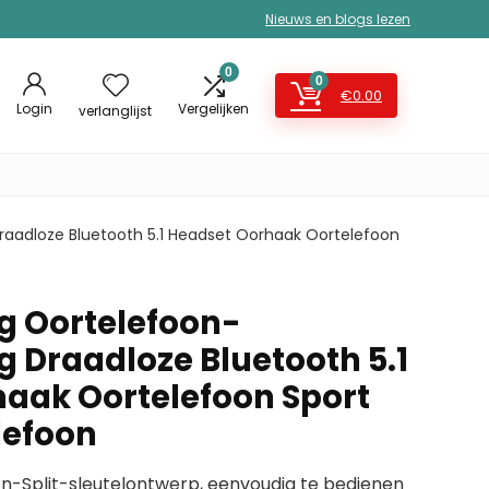
Nieuws en blogs lezen
0
0
€
0.00
Login
Vergelijken
verlanglijst
raadloze Bluetooth 5.1 Headset Oorhaak Oortelefoon
g Oortelefoon-
g Draadloze Bluetooth 5.1
aak Oortelefoon Sport
lefoon
n-Split-sleutelontwerp, eenvoudig te bedienen