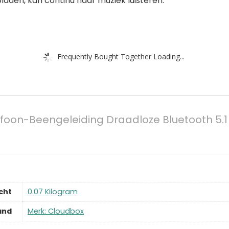
laden, kan continu naar muziek luisteren.
Frequently Bought Together Loading...
foon-Beengeleiding Draadloze Bluetooth 5.
cht
‎0.07 Kilogram
and
Merk: Cloudbox