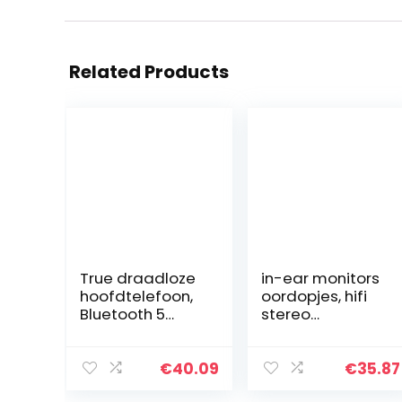
Related Products
True draadloze
in-ear monitors
hoofdtelefoon,
oordopjes, hifi
Bluetooth 5
stereo
hoofdtelefoon,
geluidsisolerend
subwoofer
e IEM bedrade
hoofdtelefoon
oordopjes met
€
40.09
€
35.87
met
afneembare