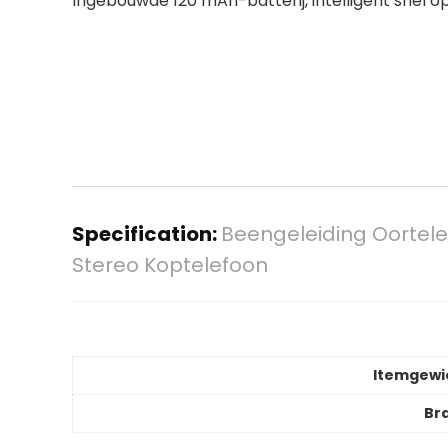
Ingebouwde 120 mAh-batterij, intelligent snel op
Specification:
Beengeleiding Oortele
Stereo Koptelefoon
Itemgewi
Br