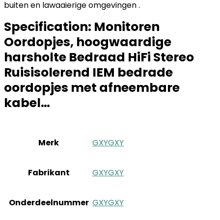
buiten en lawaaierige omgevingen .
Specification:
Monitoren
Oordopjes, hoogwaardige
harsholte Bedraad HiFi Stereo
Ruisisolerend IEM bedrade
oordopjes met afneembare
kabel…
Merk
‎GXYGXY
Fabrikant
‎GXYGXY
Onderdeelnummer
‎GXYGXY