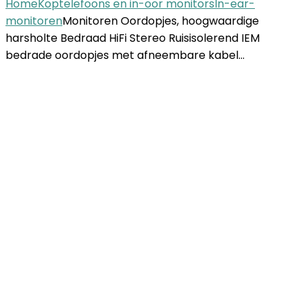
Home
Koptelefoons en in-oor monitors
In-ear-
monitoren
Monitoren Oordopjes, hoogwaardige
harsholte Bedraad HiFi Stereo Ruisisolerend IEM
bedrade oordopjes met afneembare kabel…