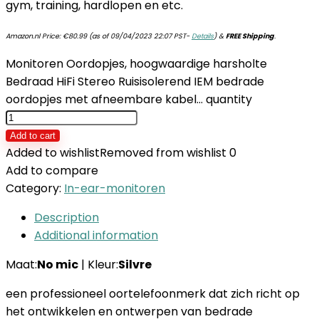
gym, training, hardlopen en etc.
Amazon.nl Price:
€
80.99
(as of 09/04/2023 22:07 PST-
Details
)
&
FREE Shipping
.
Monitoren Oordopjes, hoogwaardige harsholte
Bedraad HiFi Stereo Ruisisolerend IEM bedrade
oordopjes met afneembare kabel… quantity
Add to cart
Added to wishlist
Removed from wishlist
0
Add to compare
Category:
In-ear-monitoren
Description
Additional information
Maat:
No mic
| Kleur:
Silvre
een professioneel oortelefoonmerk dat zich richt op
het ontwikkelen en ontwerpen van bedrade