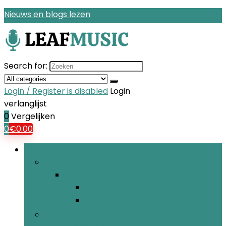
Nieuws en blogs lezen
Search for:
Login / Register is disabled
Login
verlanglijst
0
Vergelijken
0
€
0.00
Bladeren door rubrieken
Koptelefoons en in-oor monitors
Koptelefoons en in-oor monitors
In-ear-monitoren
Studiokoptelefoons
Microfoons