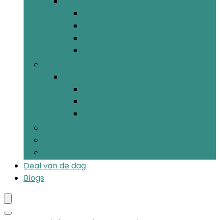
Microfoons
Condensator
Dynamisch
Microfoonsets
Ribbon
MIDI
MIDI
MIDI-controllers
MIDI-interfaces
MIDI-kabels
Draagbare opnameapparatuur
Audio-interfaces
Voorversterkers
Deal van de dag
Blogs