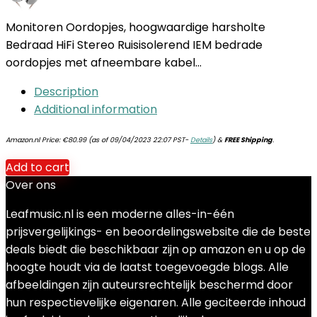
Monitoren Oordopjes, hoogwaardige harsholte
Bedraad HiFi Stereo Ruisisolerend IEM bedrade
oordopjes met afneembare kabel…
Description
Additional information
Amazon.nl Price:
€
80.99
(as of 09/04/2023 22:07 PST-
Details
)
&
FREE Shipping
.
Add to cart
Over ons
Leafmusic.nl is een moderne alles-in-één
prijsvergelijkings- en beoordelingswebsite die de beste
deals biedt die beschikbaar zijn op amazon en u op de
hoogte houdt via de laatst toegevoegde blogs. Alle
afbeeldingen zijn auteursrechtelijk beschermd door
hun respectievelijke eigenaren. Alle geciteerde inhoud