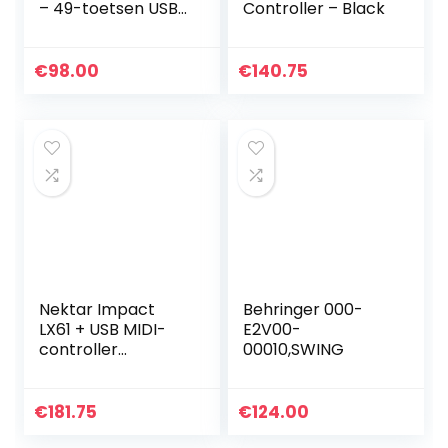
– 49-toetsen USB
Controller – Black
MIDI-Keyboard
Controller met
Pitch- /
€
98.00
€
140.75
Modulatiewielen,
Plug & Play
(Mac/PC…
Nektar Impact
Behringer 000-
LX61 + USB MIDI-
E2V00-
controller
00010,SWING
keyboard met
DAW-integratie
€
181.75
€
124.00