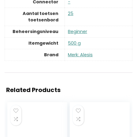
Connector
‎-
Aantal toetsen
‎25
toetsenbord
Beheersingsniveau
‎Beginner
Itemgewicht
‎500 g
Brand
Merk: Alesis
Related Products