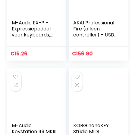
M-Audio EX-P –
AKAI Professional
Expressiepedaal
Fire (alleen
voor keyboards,
controller) – USB
MIDI-
MIDI controller
keyboards/control
voor FL Studio met
lers en
64 pad RGB Clip /
€
15.26
€
156.90
ondersteunde
Drum Pad Matrix
gitaareffectpedal
en
M-Audio
KORG nanoKEY
Keystation 49 MKIII
Studio MIDI