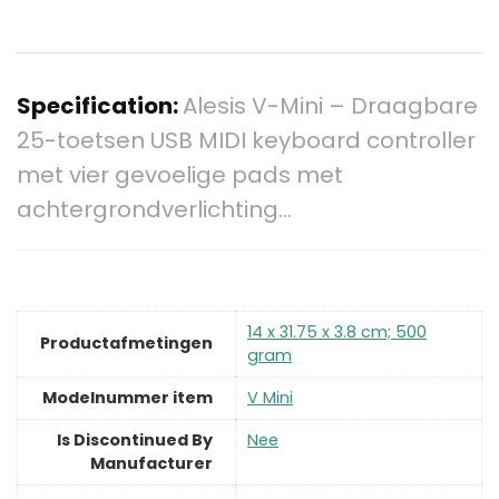
Specification:
Alesis V-Mini – Draagbare
25-toetsen USB MIDI keyboard controller
met vier gevoelige pads met
achtergrondverlichting…
‎14 x 31.75 x 3.8 cm; 500
Productafmetingen
gram
Modelnummer item
‎V Mini
Is Discontinued By
‎Nee
Manufacturer