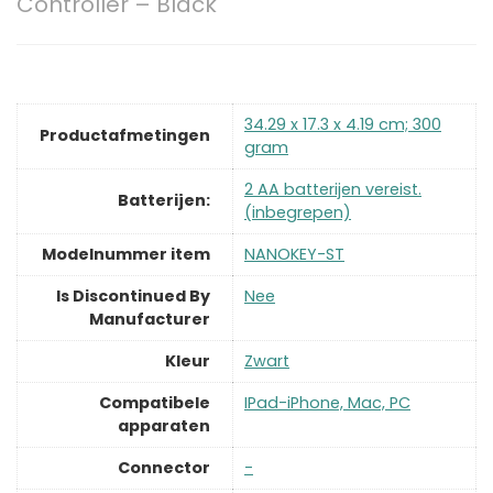
Controller – Black
‎34.29 x 17.3 x 4.19 cm; 300
Productafmetingen
gram
‎2 AA batterijen vereist.
Batterijen:
(inbegrepen)
Modelnummer item
‎NANOKEY-ST
Is Discontinued By
‎Nee
Manufacturer
Kleur
‎Zwart
Compatibele
‎IPad-iPhone, Mac, PC
apparaten
Connector
‎-