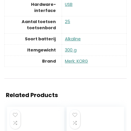
Hardware-
‎USB
interface
Aantal toetsen
‎25
toetsenbord
Soort batterij
‎Alkaline
Itemgewicht
‎300 g
Brand
Merk: KORG
Related Products