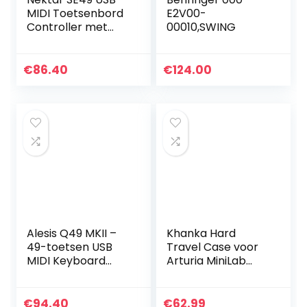
MIDI Toetsenbord
E2V00-
Controller met
00010,SWING
Nektar DAW
Integratie
€
86.40
€
124.00
Alesis Q49 MKII –
Khanka Hard
49-toetsen USB
Travel Case voor
MIDI Keyboard
Arturia MiniLab
Controller met
MKII omgekeerde
full-size
MIDI Controller
aanslaggevoelige
toetsenbord.
€
94.40
€
62.99