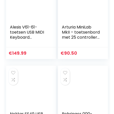
Alesis V61-61-
Arturia MiniLab
toetsen USB MIDI
MkII – toetsenbord
Keyboard
met 25 controller.
Controller met
Speciale promotie
acht verlichte
voor beperkte tijd.
pads, vier
Inclusief Mini V,
€
149.99
€
90.50
toewijsbare
Stage 73 V…
knoppen, plus
een…
Nektar SE49 USB
Behringer 000-