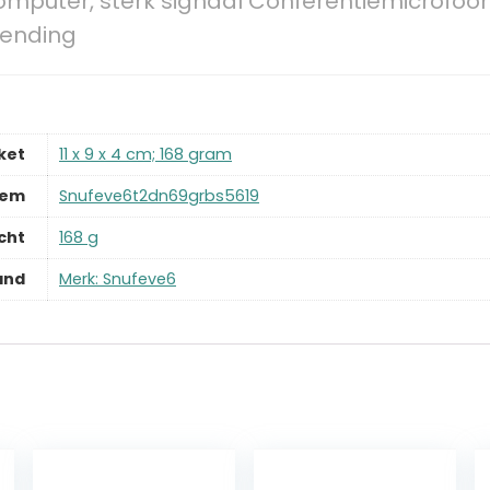
mputer, sterk signaal Conferentiemicrofoo
zending
ket
‎11 x 9 x 4 cm; 168 gram
tem
‎Snufeve6t2dn69grbs5619
cht
‎168 g
and
Merk: Snufeve6