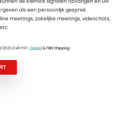
unnen de kleinste signalen opvangen en uw
rgeven als een persoonlijk gesprek.
ine meetings, zakelijke meetings, videochats,
etc.
/2023 21:40 PST-
Details
)
&
FREE Shipping
.
RT