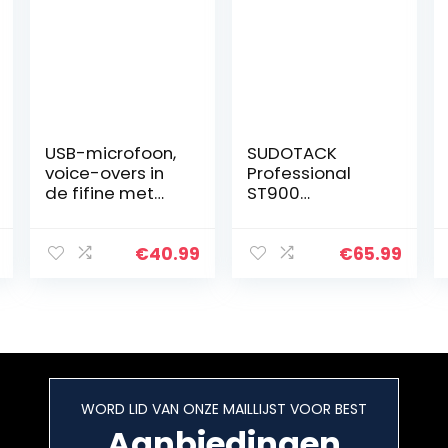
USB-microfoon,
SUDOTACK
voice-overs in
Professional
de fifine met
ST900
microfoon voor
Streaming
Mac en
Microfoon, USB-
Windows-
podcast
€
40.99
€
65.99
computer,
microfoon, 192
geoptimaliseer
kHz/24 bits,
d voor opname…
studio-nier…
WORD LID VAN ONZE MAILLIJST VOOR BEST
Aanbiedingen