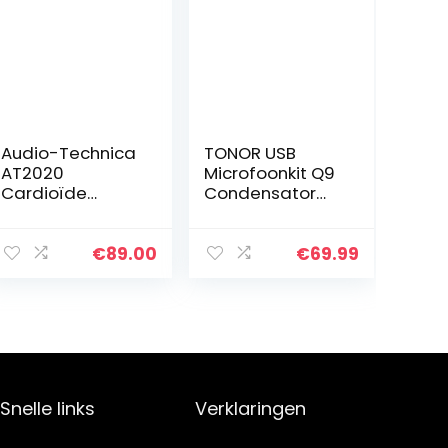
Audio-Technica
TONOR USB
AT2020
Microfoonkit Q9
Cardioïde
Condensator
Condensatormi
Computer
crofoon (XLR-
Cardioïde
aansluiting)
Microfoon voor
€
89.00
€
69.99
voor voice-over,
Podcast, Game,
podcasting,
YouTube Video,
streaming en
Stream, Muziek…
opname…
Snelle links
Verklaringen