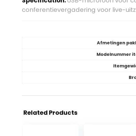
Specification:
USB-microfoon voor co
conferentievergadering voor live-uit
Afmetingen pak
Modelnummer i
Itemgewi
Br
Related Products