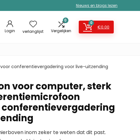
Nieuws en blogs lezen
0
0
€
0.00
Login
Vergelijken
verlanglijst
oor conferentievergadering voor live-uitzending
n voor computer, sterk
erentiemicrofoon
 conferentievergadering
zending
erboven inom zeker te weten dat dit past.