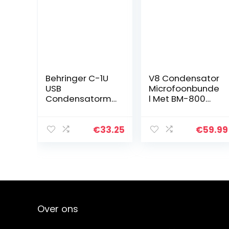
Behringer C-1U
V8 Condensator
USB
Microfoonbunde
Condensatormi
l Met BM-800
crofoon van
Live
studiokwaliteit
Geluidskaart,
Verstelbare Mic
€
33.25
€
59.99
Suspension
Schaararm,
Metalen Shock
Mount…
Over ons