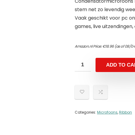
Condensatormicrofoons k
stem net zo levendig wee
Vaak geschikt voor pc onl
games, live uitzendingen, 
Amazon.nl Price:
€
18.96
(as of 08/04
ADD TO CA
Categories:
Microfoons
,
Ribbon