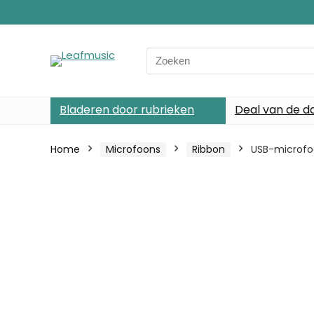
Search
for:
Bladeren door rubrieken
Deal van de d
Home
Microfoons
Ribbon
USB-microfoo