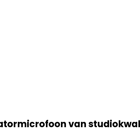
tormicrofoon van studiokwali