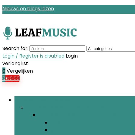
Nieuws en blogs lezen
Search for:
Login / Register is disabled
Login
verlanglijst
0
Vergelijken
0
€
0.00
Bladeren door rubrieken
Koptelefoons en in-oor monitors
Koptelefoons en in-oor monitors
In-ear-monitoren
Studiokoptelefoons