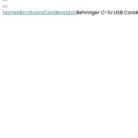
Home
Microfoons
Condensator
Behringer C-1U USB Conde