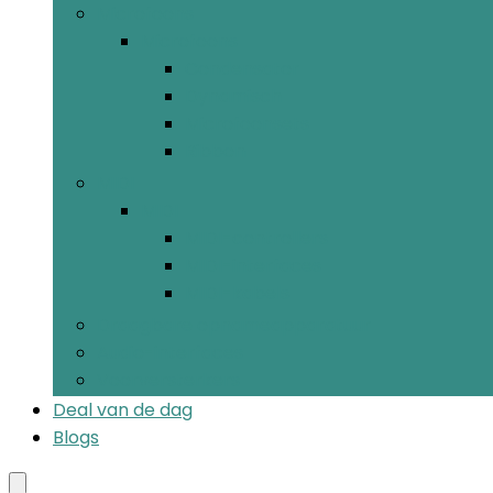
Microfoons
Microfoons
Condensator
Dynamisch
Microfoonsets
Ribbon
MIDI
MIDI
MIDI-controllers
MIDI-interfaces
MIDI-kabels
Draagbare opnameapparatuur
Audio-interfaces
Voorversterkers
Deal van de dag
Blogs