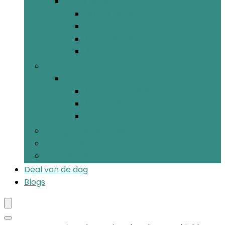
Microfoons
Condensator
Dynamisch
Microfoonsets
Ribbon
MIDI
MIDI
MIDI-controllers
MIDI-interfaces
MIDI-kabels
Draagbare opnameapparatuur
Audio-interfaces
Voorversterkers
Deal van de dag
Blogs