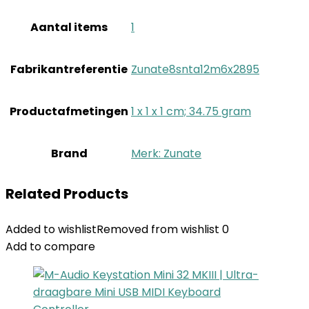
Aantal items
‎1
Fabrikantreferentie
‎Zunate8snta12m6x2895
Productafmetingen
‎1 x 1 x 1 cm; 34.75 gram
Brand
Merk: Zunate
Related Products
Added to wishlist
Removed from wishlist
0
Add to compare