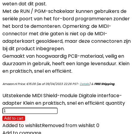
weten dat dit past.
Met de RUN / PGM-schakelaar kunnen gebruikers de
seriële poort van het for-bord programmeren zonder
het bord te demonteren. Opmerking: de MIDI-
connector met drie gaten is niet op de MIDI-
adapterkaart gesoldeerd, maar deze connectoren zijn
bij dit product inbegrepen.
Gemaakt van hoogwaardig PCB-materiaal, veilig en
duurzaam in gebruik, heeft een lange levensduur. Klein
en praktisch, snel en efficiënt.
Amazon.nl Price:
€
15.09
(as of 09/04/2023 22:26 PST-
Details
)
&
FREE Shipping
.
Uitstekende MIDI Shield-module Digitale interface-
adapter Klein en praktisch, snel en efficiënt quantity
Add to cart
Added to wishlist
Removed from wishlist
0
Add to compare