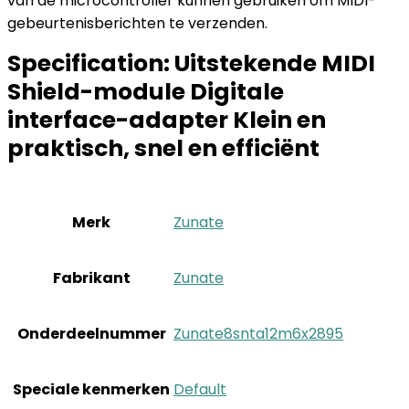
van de microcontroller kunnen gebruiken om MIDI-
gebeurtenisberichten te verzenden.
Specification:
Uitstekende MIDI
Shield-module Digitale
interface-adapter Klein en
praktisch, snel en efficiënt
Merk
‎Zunate
Fabrikant
‎Zunate
Onderdeelnummer
‎Zunate8snta12m6x2895
Speciale kenmerken
‎Default