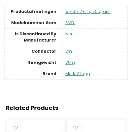
Productafmetingen
‎5 x 3 x 2 cm; 70 gram
Modelnummer item
‎SMD1
Is Discontinued By
‎Nee
Manufacturer
Connector
‎Din
Itemgewicht
‎70 g
Brand
Merk: Stagg
Related Products