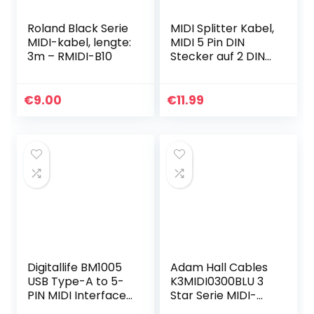
Roland Black Serie
MIDI Splitter Kabel,
MIDI-kabel, lengte:
MIDI 5 Pin DIN
3m – RMIDI-B10
Stecker auf 2 DIN
Buchse
SmartPhone AUX
Kopfhörer Stereo
€
9.00
€
11.99
Klinkenstecker
Adapter Y…
Digitallife BM1005
Adam Hall Cables
USB Type-A to 5-
K3MIDI0300BLU 3
PIN MIDI Interface
Star Serie MIDI-
Converter
kabel (3m) blauw