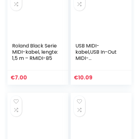
Roland Black Serie
USB MIDI-
MIDI-kabel, lengte:
kabel,USB In-Out
1,5 m – RMIDI-B5
MIDI-
kabeladapter
Muziek
Toetsenbord Piano
€
7.00
€
10.09
naar PC Laptop
Interface
Converter voor
Toetsenbord…