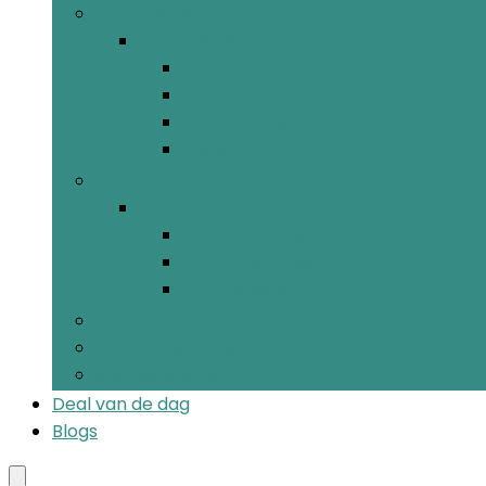
Microfoons
Microfoons
Condensator
Dynamisch
Microfoonsets
Ribbon
MIDI
MIDI
MIDI-controllers
MIDI-interfaces
MIDI-kabels
Draagbare opnameapparatuur
Audio-interfaces
Voorversterkers
Deal van de dag
Blogs