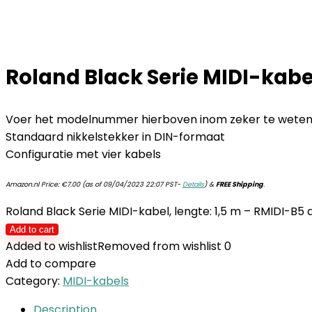
Roland Black Serie MIDI-kabel
Voer het modelnummer hierboven inom zeker te weten d
Standaard nikkelstekker in DIN-formaat
Configuratie met vier kabels
Amazon.nl Price:
€
7.00
(as of 09/04/2023 22:07 PST-
Details
)
&
FREE Shipping
.
Roland Black Serie MIDI-kabel, lengte: 1,5 m – RMIDI-B5 
Add to cart
Added to wishlist
Removed from wishlist
0
Add to compare
Category:
MIDI-kabels
Description