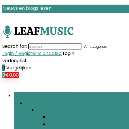
Nieuws en blogs lezen
Search for:
Login / Register is disabled
Login
verlanglijst
0
Vergelijken
0
€
0.00
Bladeren door rubrieken
Koptelefoons en in-oor monitors
Koptelefoons en in-oor monitors
In-ear-monitoren
Studiokoptelefoons