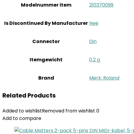
Modelnummer item
‎210370099
Is Discontinued By Manufacturer
‎Nee
Connector
‎Din
Itemgewicht
‎0.2 g
Brand
Merk: Roland
Related Products
Added to wishlist
Removed from wishlist
0
Add to compare