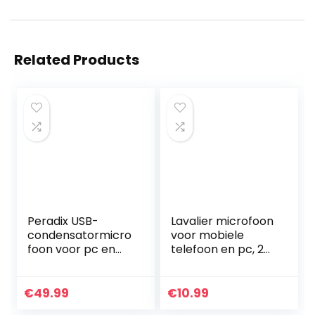
Related Products
Peradix USB-
Lavalier microfoon
condensatormicro
voor mobiele
foon voor pc en
telefoon en pc, 2M
laptop,
mini
studioopnamekit
omnidirectionele
met
condensator Lapel
€
49.99
€
10.99
microfoonstandaa
Mic met 2