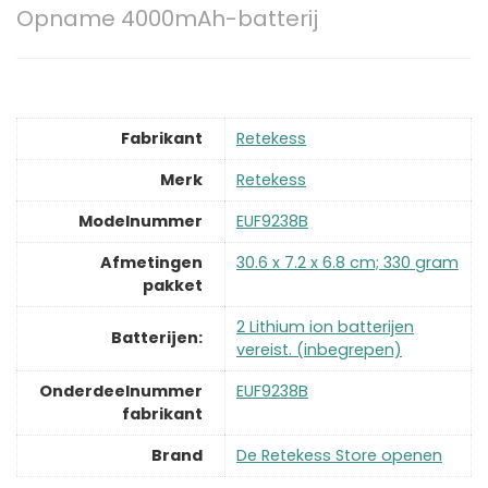
Opname 4000mAh-batterij
Fabrikant
‎Retekess
Merk
‎Retekess
Modelnummer
‎EUF9238B
Afmetingen
‎30.6 x 7.2 x 6.8 cm; 330 gram
pakket
‎2 Lithium ion batterijen
Batterijen:
vereist. (inbegrepen)
Onderdeelnummer
‎EUF9238B
fabrikant
Brand
De Retekess Store openen