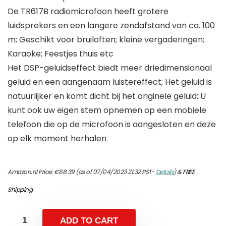
De TR617B radiomicrofoon heeft grotere
luidsprekers en een langere zendafstand van ca. 100
m; Geschikt voor bruiloften; kleine vergaderingen;
Karaoke; Feestjes thuis etc
Het DSP-geluidseffect biedt meer driedimensionaal
geluid en een aangenaam luistereffect; Het geluid is
natuurlijker en komt dicht bij het originele geluid; U
kunt ook uw eigen stem opnemen op een mobiele
telefoon die op de microfoon is aangesloten en deze
op elk moment herhalen
Amazon.nl Price:
€
68.39
(as of 07/04/2023 21:32 PST-
Details
)
&
FREE
Shipping
.
ADD TO CART