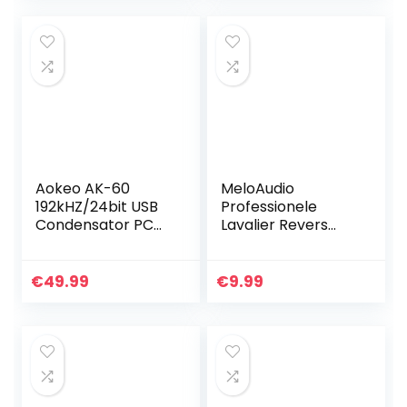
rd,
transformaties…
schokdemperhoud
er, voorruit…
Aokeo AK-60
MeloAudio
192kHZ/24bit USB
Professionele
Condensator PC
Lavalier Revers
Microfoon voor
Clip-on Interview
Podcast, Game,
Podcast
YouTube Video,
Ruisonderdrukken
€
49.99
€
9.99
Streaming, Muziek
de Microfoon met
opnemen
Omnidirectionele…