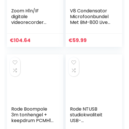
Zoom H1n/IF
V8 Condensator
digitale
Microfoonbundel
videorecorder
Met BM-800 Live
(DVR)
Geluidskaart,
Verstelbare Mic
Suspension
€
104.64
€
59.99
Schaararm,
Metalen Shock
Mount…
Rode Boompole
Rode NTUSB
3m tonhengel +
studiokwaliteit
keepdrum PCMH1
USB-
spin elastische
condensatormicro