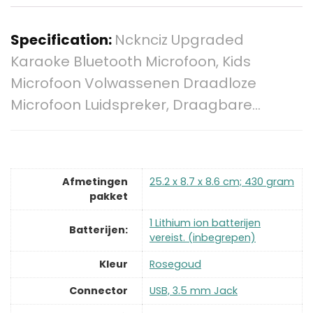
Specification:
Ncknciz Upgraded
Karaoke Bluetooth Microfoon, Kids
Microfoon Volwassenen Draadloze
Microfoon Luidspreker, Draagbare…
Afmetingen
‎25.2 x 8.7 x 8.6 cm; 430 gram
pakket
‎1 Lithium ion batterijen
Batterijen:
vereist. (inbegrepen)
Kleur
‎Rosegoud
Connector
‎USB, 3.5 mm Jack