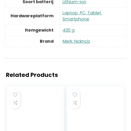
Soort batterij
‎Lithium-ion
‎Laptop, PC, Tablet,
Hardwareplatform
Smartphone
Itemgewicht
‎430 g
Brand
Merk: Ncknciz
Related Products