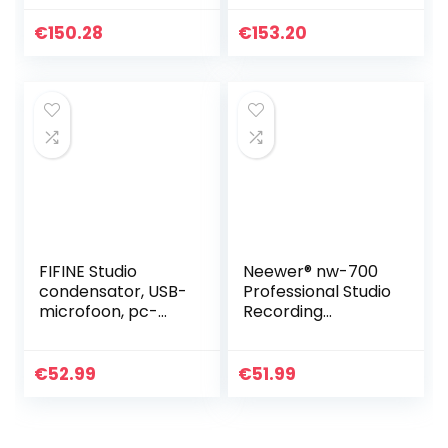
houder
foon met
tafelstatief en
€
150.28
€
153.20
popbescherming
FIFINE Studio
Neewer® nw-700
condensator, USB-
Professional Studio
microfoon, pc-
Recording
microfoonkit met
condensator
verstelbare
microfoon & NW-
schaararm,
35 verstelbare
€
52.99
€
51.99
standaard en
opname
shockmount voor…
microfoon vering
schaar…