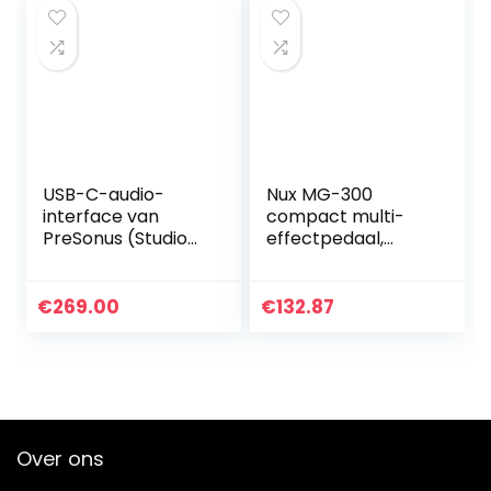
USB-C-audio-
Nux MG-300
interface van
compact multi-
PreSonus (Studio
effectpedaal,
68c)
ultracompact
gitaar multi-
effectpedaal
€
269.00
€
132.87
(alles-in-één
concept, USB-
audio-interface…
Over ons