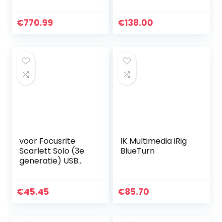
productie Studio in
Console-
set met Rode
microfoonvoorver
PodMic
sterker (High
€
770.99
€
138.00
hoofdtelefoon en
Speed USB-C,
kabel)
Monitor Mix en…
voor Focusrite
IK Multimedia iRig
Scarlett Solo (3e
BlueTurn
generatie) USB
audio-interface
hard hoesje door
CO2crea
€
45.45
€
85.70