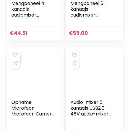
Mengpaneel 4-
Mengpaneel 6-
kanaals
kanaals
audiomixer
audiomixer
mengconsole led-
mengconsole LED-
scherm
scherm
ingebouwde
ingebouwde
€
44.51
€
59.00
geluidskaart USB-
geluidskaart USB
BT-verbinding met
BT-verbinding met
2-bands EQ Gain…
2-bands EQ Gain…
Opname
Audio-mixer 6-
Microfoon
kanaals USB2.0
Microfoon Camera
48V audio-mixer
Live-interview met
mengconsole voor
Laag
gezins-KTV-