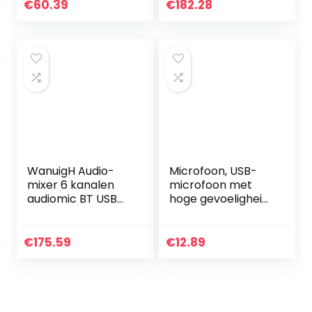
stroomverbruik
spraakontmoeting
€
60.39
€
182.28
Prompt voor Vlog-
en Eenvoudige
opname
bewaking en…
WanuigH Audio-
Microfoon, USB-
mixer 6 kanalen
microfoon met
audiomic BT USB
hoge gevoeligheid
mengconsole met
voor Win XP en
geluidskaart
hoger
ingebouwde 48 V
€
175.59
€
12.89
fantoommaakt
eenvoudige…