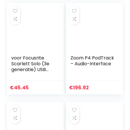
voor Focusrite
Zoom P4 PodTrack
Scarlett Solo (3e
– Audio-Interface
generatie) USB
audio-interface
hard hoesje door
CO2crea
€
45.45
€
196.92