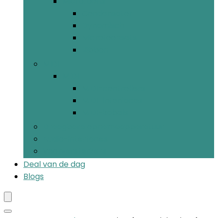
Microfoons
Condensator
Dynamisch
Microfoonsets
Ribbon
MIDI
MIDI
MIDI-controllers
MIDI-interfaces
MIDI-kabels
Draagbare opnameapparatuur
Audio-interfaces
Voorversterkers
Deal van de dag
Blogs