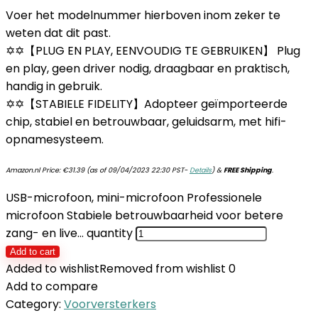
Voer het modelnummer hierboven inom zeker te
weten dat dit past.
✡✡【PLUG EN PLAY, EENVOUDIG TE GEBRUIKEN】 Plug
en play, geen driver nodig, draagbaar en praktisch,
handig in gebruik.
✡✡【STABIELE FIDELITY】Adopteer geïmporteerde
chip, stabiel en betrouwbaar, geluidsarm, met hifi-
opnamesysteem.
Amazon.nl Price:
€
31.39
(as of 09/04/2023 22:30 PST-
Details
)
&
FREE Shipping
.
USB-microfoon, mini-microfoon Professionele
microfoon Stabiele betrouwbaarheid voor betere
zang- en live… quantity
Add to cart
Added to wishlist
Removed from wishlist
0
Add to compare
Category:
Voorversterkers