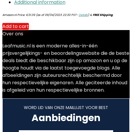
Additional information
Amazon.nl Price:
€
31.39
(as of 09/04/2023 22:30 PST-
Details
)
&
FREE Shipping
.
Add to cart
Over ons
Leafmusic.nl is een moderne alles-in-één
prijsvergelijkings- en beoordelingswebsite die de beste
deals biedt die beschikbaar zijn op amazon en u op de
hoogte houdt via de laatst toegevoegde blogs. Alle
afbeeldingen zijn auteursrechtelijk beschermd door
hun respectievelijke eigenaren. Alle geciteerde inhoud
is afgeleid van hun respectievelijke bronnen.
WORD LID VAN ONZE MAILLIJST VOOR BEST
Aanbiedingen