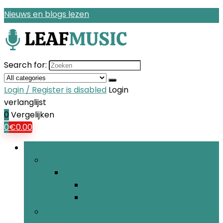
Nieuws en blogs lezen
Search for:
Login / Register is disabled
Login
verlanglijst
0
Vergelijken
0
€
0.00
Bladeren door rubrieken
Koptelefoons en in-oor monitors
Koptelefoons en in-oor monitors
In-ear-monitoren
Studiokoptelefoons
Microfoons