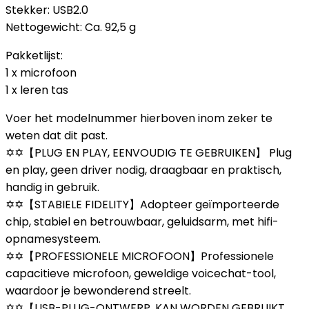
Stekker: USB2.0
Nettogewicht: Ca. 92,5 g
Pakketlijst:
1 x microfoon
1 x leren tas
Voer het modelnummer hierboven inom zeker te
weten dat dit past.
✡✡【PLUG EN PLAY, EENVOUDIG TE GEBRUIKEN】 Plug
en play, geen driver nodig, draagbaar en praktisch,
handig in gebruik.
✡✡【STABIELE FIDELITY】Adopteer geïmporteerde
chip, stabiel en betrouwbaar, geluidsarm, met hifi-
opnamesysteem.
✡✡【PROFESSIONELE MICROFOON】Professionele
capacitieve microfoon, geweldige voicechat-tool,
waardoor je bewonderend streelt.
✡✡【USB-PLUG-ONTWERP, KAN WORDEN GEBRUIKT