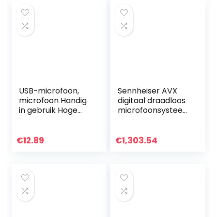
USB-microfoon,
Sennheiser AVX
microfoon Handig
digitaal draadloos
in gebruik Hoge
microfoonsysteem
gevoeligheid
(AVX-COMBO
Instelbaar voor
SET-3-UK)
Win XP en hoger
combo-set
€
12.89
€
1,303.54