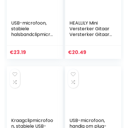
USB-microfoon,
HEALLILY Mini
stabiele
Versterker Gitaar
halsbandclipmicro
Versterker Gitaar
foon Professionele
Hoofdtelefoon
microfoon voor
Amp Pocket
betere zang- en
Gitaar Plug
€
23.19
€
20.49
live-
Oplaadbare
uitzendingseffecte
Elektrische Gitaar
n
Bt…
Kraagclipmicrofoo
USB-microfoon,
n, stabiele USB-
handig om plug-