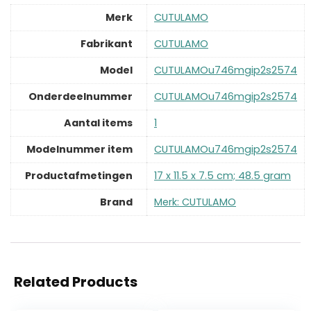
Merk
‎CUTULAMO
Fabrikant
‎CUTULAMO
Model
‎CUTULAMOu746mgip2s2574
Onderdeelnummer
‎CUTULAMOu746mgip2s2574
Aantal items
‎1
Modelnummer item
‎CUTULAMOu746mgip2s2574
Productafmetingen
‎17 x 11.5 x 7.5 cm; 48.5 gram
Brand
Merk: CUTULAMO
Related Products