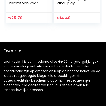
microfoon voor
and-play
betere zang en
microfoon te
live-
gebruiken
uitzendingseffecte
Instelbaar voor
€
25.79
€
14.49
n
Win XP en later
Over ons
Leafmusic.nl is een moderne alles-in-één prijsvergelijkings-
en beoordelingswebsite die de beste deals biedt die
beschikbaar zijn op amazon en u op de hoogte houdt via de
laatst toegevoegde blogs. Alle afbeeldingen zijn
auteursrechtelijk beschermd door hun respectievelijke
eigenaren. Alle geciteerde inhoud is afgeleid van hun
respectievelijke bronnen.