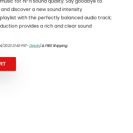
music for hi-fi sound quality; Say goodbye to
and discover a new sound intensity
playlist with the perfectly balanced audio track;
uction provides a rich and clear sound
4/2023 21:40 PST-
Details
)
&
FREE Shipping
.
RT