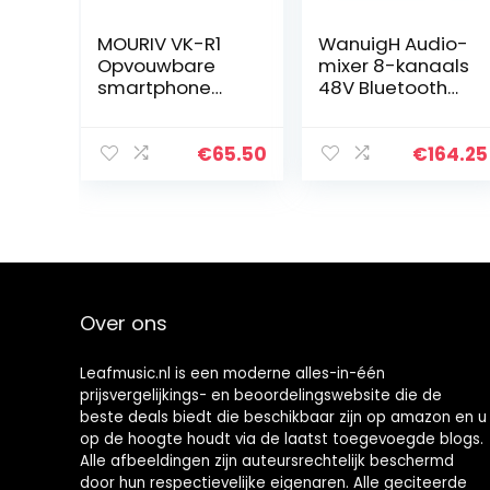
MOURIV VK-R1
WanuigH Audio-
Opvouwbare
mixer 8-kanaals
smartphone
48V Bluetooth
video-rig met
digitale
mini-shortgun-
microfoon
microfoon, LED-
geluid
€
65.50
€
164.25
licht,
mengconsole
handstabilisator
versterker
filmmakertas…
eenvoudige
bewaking en…
Over ons
Leafmusic.nl is een moderne alles-in-één
prijsvergelijkings- en beoordelingswebsite die de
beste deals biedt die beschikbaar zijn op amazon en u
op de hoogte houdt via de laatst toegevoegde blogs.
Alle afbeeldingen zijn auteursrechtelijk beschermd
door hun respectievelijke eigenaren. Alle geciteerde