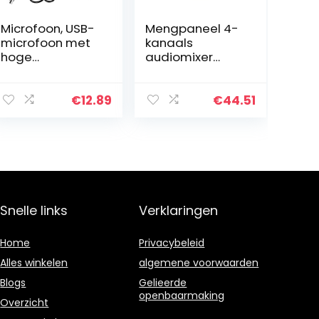
Microfoon, USB-
Mengpaneel 4-
microfoon met
kanaals
hoge
audiomixer
gevoeligheid
mengconsole
voor Win XP en
led-scherm
hoger
ingebouwde
€
12.89
€
44.51
geluidskaart
USB-BT-
verbinding met
2-bands EQ
Gain…
Snelle links
Verklaringen
Home
Privacybeleid
Alles winkelen
algemene voorwaarden
Blogs
Gelieerde
openbaarmaking
Overzicht