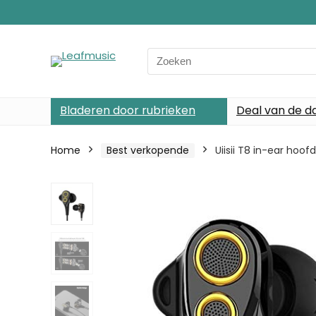
Search
for:
Bladeren door rubrieken
Deal van de d
Home
Best verkopende
Uiisii T8 in-ear ho