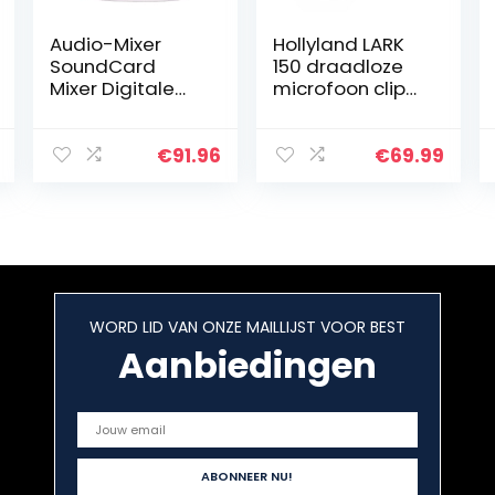
Audio-Mixer
Hollyland LARK
SoundCard
150 draadloze
Mixer Digitale
microfoon clip
Audio Mixer 4-
on draadloos
kanaals BT MP3
microfoonsyste
USB-ingang +
em met 2,4 GHz
€
91.96
€
69.99
48V
voor vlogging,
Phantommacht
YouTube…
Eenvoudige
bewaking en…
WORD LID VAN ONZE MAILLIJST VOOR BEST
Aanbiedingen