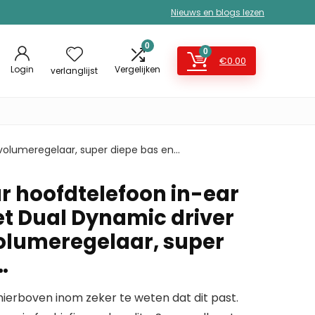
Nieuws en blogs lezen
0
0
€
0.00
Login
Vergelijken
verlanglijst
 volumeregelaar, super diepe bas en…
ear hoofdtelefoon in-ear
t Dual Dynamic driver
olumeregelaar, super
…
erboven inom zeker te weten dat dit past.