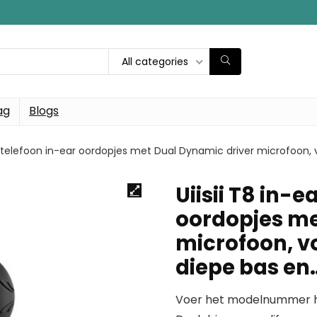
All categories
ag
Blogs
ofdtelefoon in-ear oordopjes met Dual Dynamic driver microfoon,
Uiisii T8 in-
oordopjes me
microfoon, v
diepe bas en
Voer het modelnummer hi