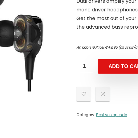
Dual drivers amplify your 
mono driver headphones 
Get the most out of your 
the advanced bass reprod
Amazon.nl Price:
€
49.95
(as of 08/0
ADD TO CA
Category:
Best verkopende