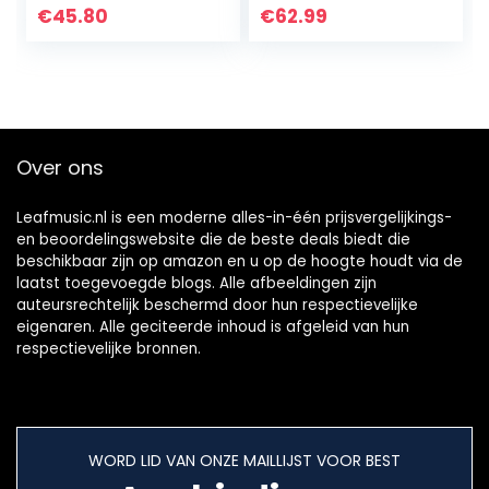
Controller
Compacte USB
€
45.80
€
62.99
MIDI Keyboard &
Pad Controller…
Over ons
Leafmusic.nl is een moderne alles-in-één prijsvergelijkings-
en beoordelingswebsite die de beste deals biedt die
beschikbaar zijn op amazon en u op de hoogte houdt via de
laatst toegevoegde blogs. Alle afbeeldingen zijn
auteursrechtelijk beschermd door hun respectievelijke
eigenaren. Alle geciteerde inhoud is afgeleid van hun
respectievelijke bronnen.
WORD LID VAN ONZE MAILLIJST VOOR BEST