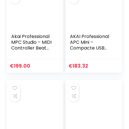
Akai Professional
AKAI Professional
MPC Studio – MIDI
APC Mini –
Controller Beat
Compacte USB
Maker met 16
aangedreven 64-
aanslaggevoelige
knops Clip
RGB-pads, MPC-
Launcher / MIDI
€
199.00
€
183.32
software,
controller voor
toewijsbare…
Ableton Live met…