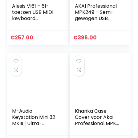
Alesis VI61 – 61-
AKAI Professional
toetsen USB MIDI
MPK249 – Semi-
keyboard
gewogen USB
controller met 16
MIDI-
pads, 16
toetsenbordcontr
toewijsbare knobs,
oller met 49-
€
257.00
€
396.00
48 buttons en 5-
toetsen inclusief
pins MIDI…
toewijsbare MPC…
M-Audio
Khanka Case
Keystation Mini 32
Cover voor Akai
MKIII | Ultra-
Professional MPK
draagbare Mini
Mini MK3 / MKII
USB MIDI Keyboard
MK2 / Mini Play