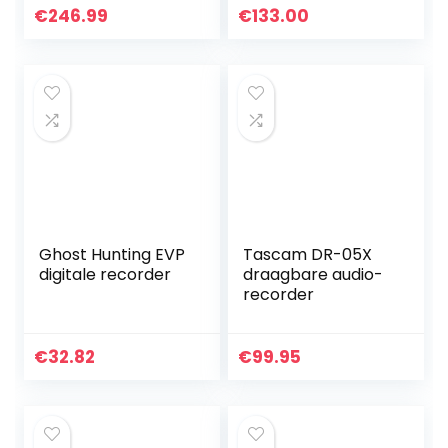
Recoder incl. tas)
€
246.99
€
133.00
Ghost Hunting EVP
Tascam DR-05X
digitale recorder
draagbare audio-
recorder
€
32.82
€
99.95