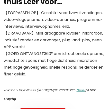
thuis Leer voor…
【TOEPASSEN OP】 Geschikt voor live-uitzendingen,
video-vlogopnamen, video-opnames, programma-
interviews, interviewopnames, enz.
【DRAAGBAAR】Mini, draagbare lavalier-microfoon,
inclusief zender en ontvanger, plug-and-play, geen
APP vereist.
【GOED ONTVANGST360° omnidirectionele opname,
winddichte spons met hoge dichtheid, microfoon
met hoge gevoeligheid, snelle respons, helderder en
fijner geluid.
Amazon.nl Price:
€
63.49
(as of 08/04/2023 22:05 PST-
Details
)
&
FREE
Shipping
.