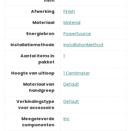
item
Afwerking
‎Finish
Materiaal
‎Material
Energiebron
‎PowerSource
Installatiemethode
‎InstallationMethod
Aantal items in
‎1
pakket
Hoogte van uitloop
‎1 Centimeter
Materiaal van
‎Default
handgreep
Verbindingstype
‎Default
voor accessoire
Meegeleverde
‎Inc
componenten