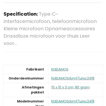
Specification:
Type‑C-
interfacemicrofoon, telefoonmicrofoon
Kleine microfoon Opnameaccessoires
Draadloze microfoon voor thuis Leer
voor…
Fabrikant
‎KUIDAMOS
Onderdeelnummer
‎KUIDAMOSdvm17urixc2419
Afmetingen
‎15 x 10 x 3 cm; 80 gram
pakket
Modelnummer
‎KUIDAMOSdvm17urixc2419