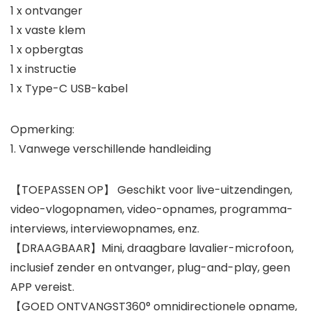
1 x ontvanger
1 x vaste klem
1 x opbergtas
1 x instructie
1 x Type-C USB-kabel
Opmerking:
1. Vanwege verschillende handleiding
【TOEPASSEN OP】 Geschikt voor live-uitzendingen,
video-vlogopnamen, video-opnames, programma-
interviews, interviewopnames, enz.
【DRAAGBAAR】Mini, draagbare lavalier-microfoon,
inclusief zender en ontvanger, plug-and-play, geen
APP vereist.
【GOED ONTVANGST360° omnidirectionele opname,