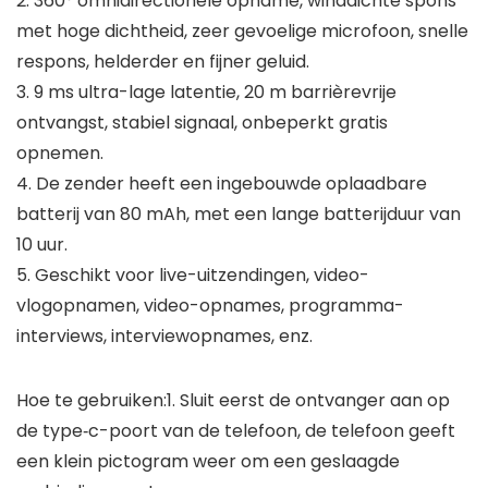
2. 360° omnidirectionele opname, winddichte spons
met hoge dichtheid, zeer gevoelige microfoon, snelle
respons, helderder en fijner geluid.
3. 9 ms ultra-lage latentie, 20 m barrièrevrije
ontvangst, stabiel signaal, onbeperkt gratis
opnemen.
4. De zender heeft een ingebouwde oplaadbare
batterij van 80 mAh, met een lange batterijduur van
10 uur.
5. Geschikt voor live-uitzendingen, video-
vlogopnamen, video-opnames, programma-
interviews, interviewopnames, enz.
Hoe te gebruiken:1. Sluit eerst de ontvanger aan op
de type‑c-poort van de telefoon, de telefoon geeft
een klein pictogram weer om een ​​geslaagde