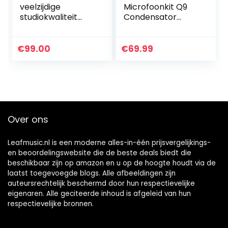
veelzijdige
Microfoonkit Q9
studiokwaliteit
Condensator
condensator USB-
Computer
microfoon met
Cardioïde
gratis software
Microfoon voor
€
99.00
€
69.99
voor podcasting,
Podcast, Game,
streaming…
YouTube Video,
Stream, Muziek…
Over ons
Leafmusic.nl is een moderne alles-in-één prijsvergelijkings-
en beoordelingswebsite die de beste deals biedt die
beschikbaar zijn op amazon en u op de hoogte houdt via de
laatst toegevoegde blogs. Alle afbeeldingen zijn
auteursrechtelijk beschermd door hun respectievelijke
eigenaren. Alle geciteerde inhoud is afgeleid van hun
respectievelijke bronnen.