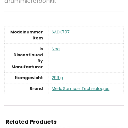
drummicrofoonkit
Modelnummer
‎SADK707
item
Is
‎Nee
Discontinued
By
Manufacturer
Itemgewicht
‎299 g
Brand
Merk: Samson Technologies
Related Products