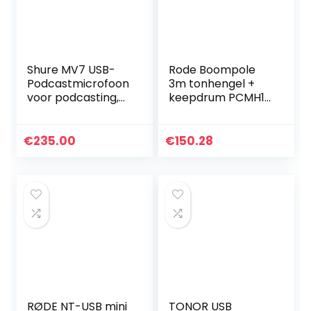
Shure MV7 USB-
Rode Boompole
Podcastmicrofoon
3m tonhengel +
voor podcasting,
keepdrum PCMH1
opnemen, live
spin elastische
streaming en
houder
gamen;
€
235.00
€
150.28
ingebouwde
koptelefoonuitgan
g…
RØDE NT-USB mini
TONOR USB