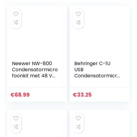
Neewer NW-800
Behringer C-1U
Condensatormicro
USB
foonkit met 48 V
Condensatormicro
fantoomvoeding,
foon van
schaararm,
studiokwaliteit
standaard met
€
68.99
€
33.25
schokmontage en
popfilter, XLR…