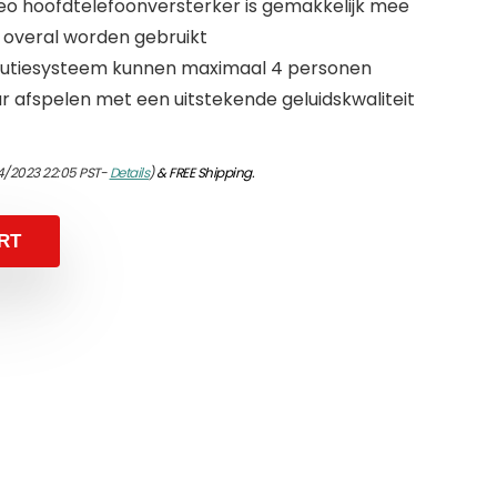
eo hoofdtelefoonversterker is gemakkelijk mee
n overal worden gebruikt
ibutiesysteem kunnen maximaal 4 personen
aar afspelen met een uitstekende geluidskwaliteit
4/2023 22:05 PST-
Details
)
&
FREE Shipping
.
RT