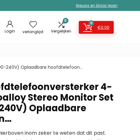
Nieuws en blogs lezen
0
0
€
0.00
Login
Vergelijken
verlanglijst
(100-240V) Oplaadbare hoofdtelefoon…
dtelefoonversterker 4-
alloy Stereo Monitor Set
-240V) Oplaadbare
on…
erboven inom zeker te weten dat dit past.