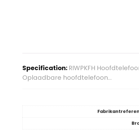
Specification:
RIWPKFH Hoofdtelefoon
Oplaadbare hoofdtelefoon…
Fabrikantreferen
Br