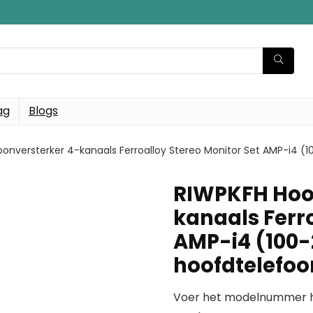
ag
Blogs
onversterker 4-kanaals Ferroalloy Stereo Monitor Set AMP-i4 
RIWPKFH Hoof
kanaals Ferro
AMP-i4 (100
hoofdtelefo
Voer het modelnummer hi