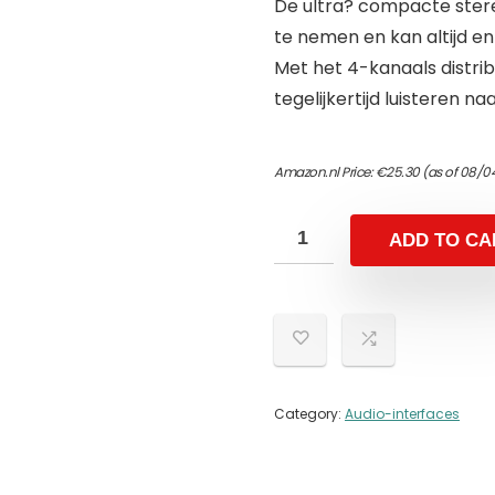
De ultra? compacte ster
te nemen en kan altijd e
Met het 4-kanaals distr
tegelijkertijd luisteren n
Amazon.nl Price:
€
25.30
(as of 08/0
ADD TO CA
Category:
Audio-interfaces