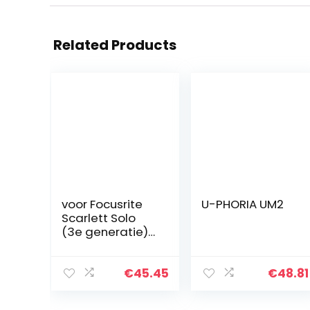
Related Products
voor Focusrite
U-PHORIA UM2
Scarlett Solo
(3e generatie)
USB audio-
interface hard
hoesje door
€
45.45
€
48.81
CO2crea