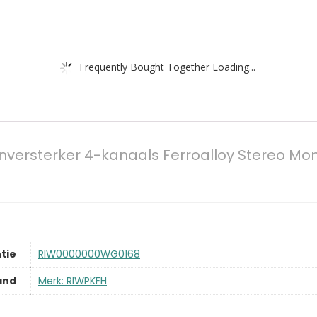
Frequently Bought Together Loading...
versterker 4-kanaals Ferroalloy Stereo Mon
tie
‎RIW0000000WG0168
and
Merk: RIWPKFH