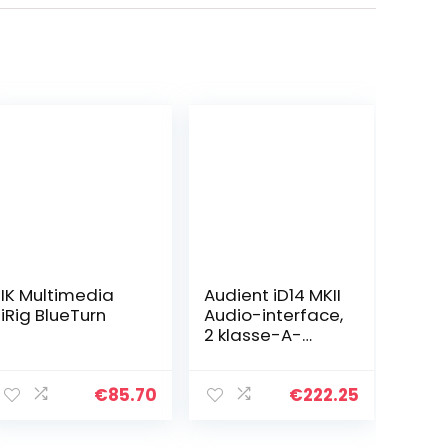
IK Multimedia
Audient iD14 MKII
iRig BlueTurn
Audio-interface,
2 klasse-A-
microfoonvoorv
ersterkers (High
Performance
€
85.70
€
222.25
USB-audio-
interface, USB-