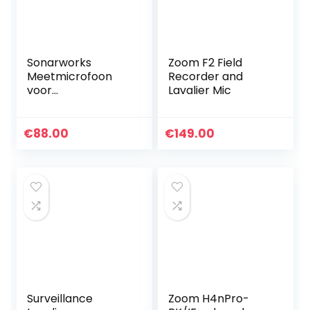
Sonarworks
Zoom F2 Field
Meetmicrofoon
Recorder and
voor
Lavalier Mic
opnamestudio’s,
microfoon voor
het kalibreren van
€
88.00
€
149.00
het geluid, zilver
Surveillance
Zoom H4nPro-