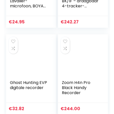
Lavalier-
BK/IF – draagbaar
microfoon, BOYA
4-tracker-
BY-M1 Pro
opnameapparaat
Omnidirectionele
– microfoon X/Y
condensator
en 2 x XLR-
€
24.95
€
242.27
microfoon
combo-ingangen
Compatibel met
– versterker…
iPhone Android…
Ghost Hunting EVP
Zoom H4n Pro
digitale recorder
Black Handy
Recorder
€
32.82
€
244.00