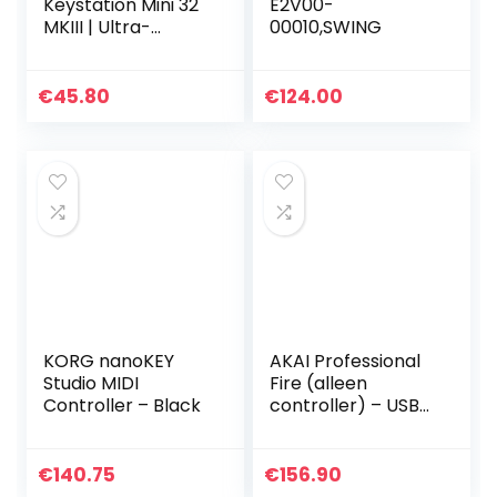
Keystation Mini 32
E2V00-
MKIII | Ultra-
00010,SWING
draagbare Mini
USB MIDI Keyboard
Controller
€
45.80
€
124.00
KORG nanoKEY
AKAI Professional
Studio MIDI
Fire (alleen
Controller – Black
controller) – USB
MIDI controller
voor FL Studio met
64 pad RGB Clip /
€
140.75
€
156.90
Drum Pad Matrix