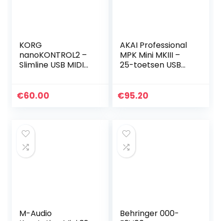
KORG
AKAI Professional
nanoKONTROL2 –
MPK Mini MKIII –
Slimline USB MIDI
25-toetsen USB
Controller – Black
MIDI Keyboard
Controller met 8
lichtgevende
€
60.00
€
95.20
drumpads, 8
draaiknoppen…
M-Audio
Behringer 000-