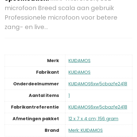
microfoon Breed scala aan gebruik
Professionele microfoon voor betere
zang- en live…
Merk
‎KUIDAMOS
Fabrikant
‎KUIDAMOS
Onderdeelnummer
‎KUIDAMOS6xw5cbazfe2418
Aantal items
‎1
Fabrikantreferentie
‎KUIDAMOS6xw5cbazfe2418
Afmetingen pakket
‎12 x 7 x 4 cm; 156 gram
Brand
Merk: KUIDAMOS