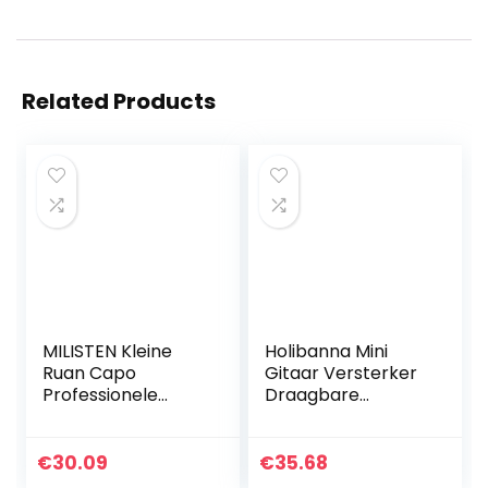
Related Products
MILISTEN Kleine
Holibanna Mini
Ruan Capo
Gitaar Versterker
Professionele
Draagbare
Metalen Capo
Compact Gitaar
Quick Change
Speaker Mini
Trigger Capo For A
Luidspreker Voor
€
30.09
€
35.68
Instrumenten
Akoestische En