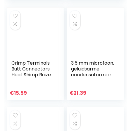
Tone Wisselaar
Elektrische…
Crimp Terminals
3,5 mm microfoon,
Butt Connectors
geluidsarme
Heat Shimp Buizen
condensatormicro
Wire Wrap Ratio 3:
foon voor
1 Assortiment met
netwerkvideoconf
opbergtas (6
erenties voor alle
€
15.59
€
21.39
maten, zwart)
soorten 3,5 mm-
130pcs…
aansluiting…