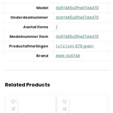
Model
‎GUSTAR5y2fhxit7d4470
Onderdeelnummer
‎GUSTAR5y2fhxit7d4470
Aantal items
‎1
Modelnummer item
‎GUSTAR5y2fhxit7d4470
Productafmetingen
‎1 x 1 x 1 cm; 679 gram
Brand
Merk: GUSTAR
Related Products