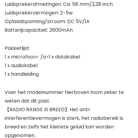
Luidsprekerafmetingen: Ca. 58 mm/2,28 inch
Luidsprekervermogen: 2-5w
Oplaadspanning/stroom: DC 5V/1A
Batterijcapaciteit: 2600mAh
Pakketlijst:
1 x microfoon< /a>1 x datakabel
1 x audiokabel
1 x handleiding
Voer het modelnummer hierboven inom zeker te
weten dat dit past.
【RADIO RANGE IS BREED】Het anti-
interferentievermogen is sterk, het radiobereik is
breed en zelfs het kleinste geluid kan worden
opgenomen.