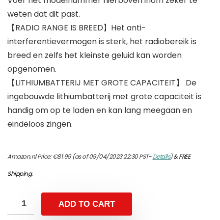
Voer het modelnummer hierboven inom zeker te
weten dat dit past.
【RADIO RANGE IS BREED】Het anti-
interferentievermogen is sterk, het radiobereik is
breed en zelfs het kleinste geluid kan worden
opgenomen.
【LITHIUMBATTERIJ MET GROTE CAPACITEIT】 De
ingebouwde lithiumbatterij met grote capaciteit is
handig om op te laden en kan lang meegaan en
eindeloos zingen.
Amazon.nl Price:
€
81.99
(as of 09/04/2023 22:30 PST-
Details
)
&
FREE
Shipping
.
ADD TO CART