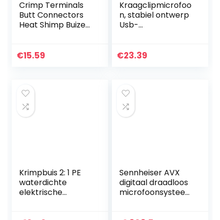
Crimp Terminals
Kraagclipmicrofoo
Butt Connectors
n, stabiel ontwerp
Heat Shimp Buizen
Usb-
Wire Wrap Ratio 3:
stekkerontwerp
1 Assortiment met
kan worden
opbergtas (6
gebruikt voor
€
15.59
€
23.39
maten, zwart)
computeropname
130pcs…
USB-microfoon
voor betere…
Krimpbuis 2: 1 PE
Sennheiser AVX
waterdichte
digitaal draadloos
elektrische
microfoonsysteem
draadkabel wrap
(AVX-COMBO
assortiment
SET-3-UK)