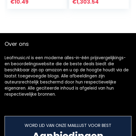
warmte isolatie
combo-set
€
10.49
€
1,303.54
krimpen tubing kit
328pcs…
Over ons
Leafmusic.nl is een moderne alles-in-één prijsvergelijkings-
en beoordelingswebsite die de beste deals biedt die
beschikbaar zijn op amazon en u op de hoogte houdt via de
laatst toegevoegde blogs. Alle afbeeldingen zijn
auteursrechtelijk beschermd door hun respectievelijke
eigenaren. Alle geciteerde inhoud is afgeleid van hun
respectievelijke bronnen.
WORD LID VAN ONZE MAILLIJST VOOR BEST
Aanbiedingen