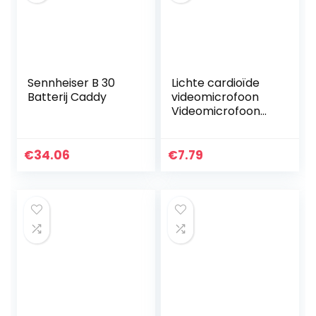
Sennheiser B 30
Lichte cardioïde
Batterij Caddy
videomicrofoon
Videomicrofoon
met cardioïde
patroon(black)
€
34.06
€
7.79