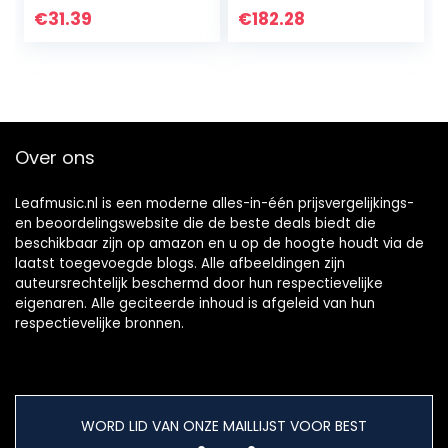
betere zang en
spraakontmoeting
€
31.39
€
182.28
live-
en Eenvoudige
uitzendingseffecte
bewaking en…
n Effect
Over ons
Leafmusic.nl is een moderne alles-in-één prijsvergelijkings-
en beoordelingswebsite die de beste deals biedt die
beschikbaar zijn op amazon en u op de hoogte houdt via de
laatst toegevoegde blogs. Alle afbeeldingen zijn
auteursrechtelijk beschermd door hun respectievelijke
eigenaren. Alle geciteerde inhoud is afgeleid van hun
respectievelijke bronnen.
WORD LID VAN ONZE MAILLIJST VOOR BEST