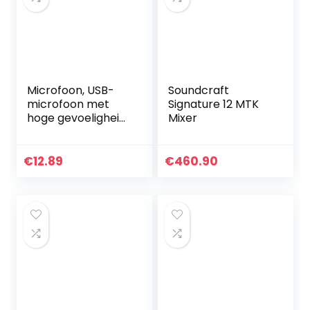
Microfoon, USB-
Soundcraft
microfoon met
Signature 12 MTK
hoge gevoeligheid
Mixer
voor Win XP en
hoger
€
12.89
€
460.90