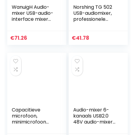
WanuigH Audio-
Norshing TG 502
mixer USB-audio-
USB-audiomixer,
interface mixer
professionele
met instelbaar
audioixer 4-
volume 16 effecten
kanaals stereo
ondersteunt BT-
soundboard
€
71.26
€
41.78
verbinding
consolesysteem
eenvoudige…
USB BT MP3…
Capacitieve
Audio-mixer 6-
microfoon,
kanaals USB2.0
minimicrofoon
48V audio-mixer
Professionele
mengconsole voor
microfoon voor
gezins-KTV-