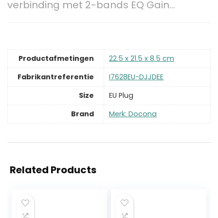
verbinding met 2-bands EQ Gain…
Productafmetingen
‎22.5 x 21.5 x 8.5 cm
Fabrikantreferentie
‎I7628EU-DJJDEE
Size
‎EU Plug
Brand
Merk: Docona
Related Products