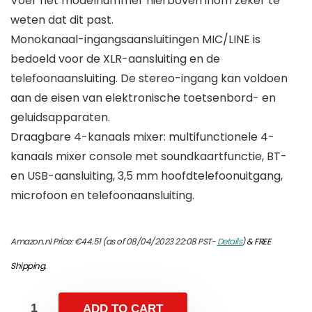
Voer het modelnummer hierboven inom zeker te
weten dat dit past.
Monokanaal-ingangsaansluitingen MIC/LINE is
bedoeld voor de XLR-aansluiting en de
telefoonaansluiting. De stereo-ingang kan voldoen
aan de eisen van elektronische toetsenbord- en
geluidsapparaten.
Draagbare 4-kanaals mixer: multifunctionele 4-
kanaals mixer console met soundkaartfunctie, BT-
en USB-aansluiting, 3,5 mm hoofdtelefoonuitgang,
microfoon en telefoonaansluiting.
Amazon.nl Price:
€
44.51
(as of 08/04/2023 22:08 PST-
Details
)
&
FREE
Shipping
.
ADD TO CART