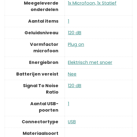
Meegeleverde
‎1x Microfoon, 1x Statief
onderdelen
Aantal items
‎1
Geluidsniveau
‎120 dB
Vormfactor
‎Plug on
microfoon
Energiebron
‎Elektrisch met snoer
Batterijen vereist
‎Nee
Signal To Noise
‎120 dB
Ratio
Aantal USB-
‎1
poorten
Connectortype
‎USB
Materiaalsoort