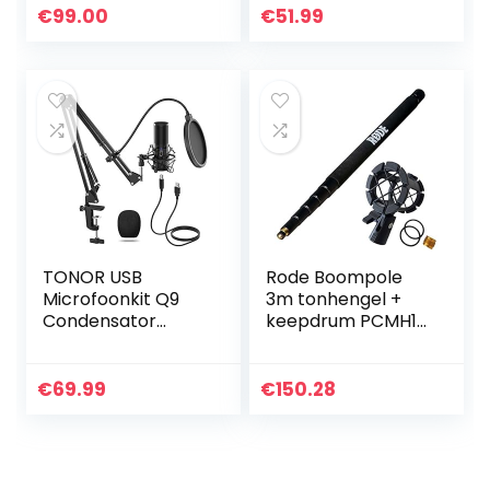
gratis software
35 verstelbare
€
99.00
€
51.99
voor podcasting,
opname
streaming…
microfoon vering
schaar…
TONOR USB
Rode Boompole
Microfoonkit Q9
3m tonhengel +
Condensator
keepdrum PCMH1
Computer
spin elastische
Cardioïde
houder
Microfoon voor
€
69.99
€
150.28
Podcast, Game,
YouTube Video,
Stream, Muziek…