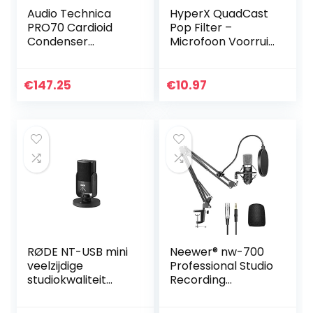
Audio Technica
HyperX QuadCast
PRO70 Cardioid
Pop Filter –
Condenser
Microfoon Voorruit
Lavalier/instrumen
Cover Compatibel
t Microfoon
met HyperX
QuadCast S USB
€
147.25
€
10.97
Gaming Microfoon
van…
RØDE NT-USB mini
Neewer® nw-700
veelzijdige
Professional Studio
studiokwaliteit
Recording
condensator USB-
condensator
microfoon met
microfoon & NW-