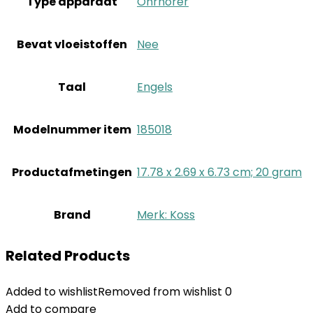
Type apparaat
‎Ohrhörer
Bevat vloeistoffen
‎Nee
Taal
‎Engels
Modelnummer item
‎185018
Productafmetingen
‎17.78 x 2.69 x 6.73 cm; 20 gram
Brand
Merk: Koss
Related Products
Added to wishlist
Removed from wishlist
0
Add to compare