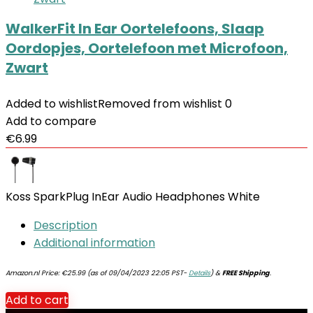
WalkerFit In Ear Oortelefoons, Slaap
Oordopjes, Oortelefoon met Microfoon,
Zwart
Added to wishlist
Removed from wishlist
0
Add to compare
€
6.99
Koss SparkPlug InEar Audio Headphones White
Description
Additional information
Amazon.nl Price:
€
25.99
(as of 09/04/2023 22:05 PST-
Details
)
&
FREE Shipping
.
Add to cart