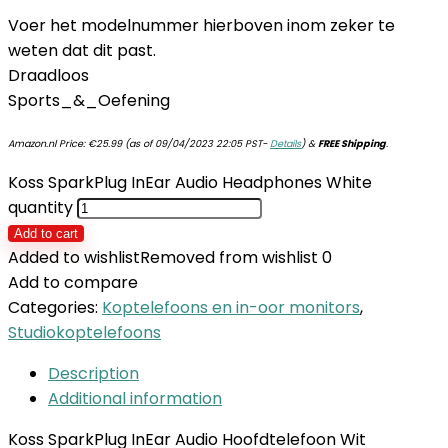
Voer het modelnummer hierboven inom zeker te
weten dat dit past.
Draadloos
Sports_&_Oefening
Amazon.nl Price:
€
25.99
(as of 09/04/2023 22:05 PST-
Details
)
&
FREE Shipping
.
Koss SparkPlug InEar Audio Headphones White
quantity
Add to cart
Added to wishlist
Removed from wishlist
0
Add to compare
Categories:
Koptelefoons en in-oor monitors
,
Studiokoptelefoons
Description
Additional information
Koss SparkPlug InEar Audio Hoofdtelefoon Wit