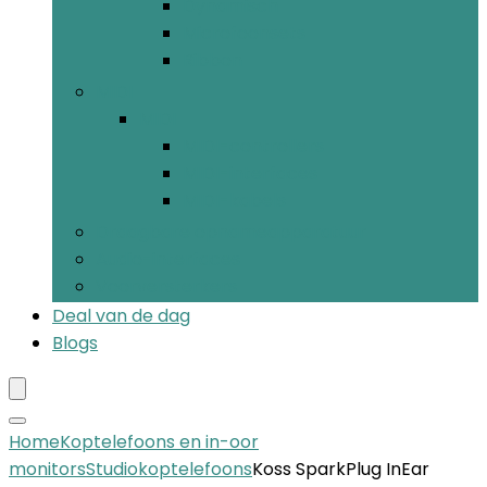
Dynamisch
Microfoonsets
Ribbon
MIDI
MIDI
MIDI-controllers
MIDI-interfaces
MIDI-kabels
Draagbare opnameapparatuur
Audio-interfaces
Voorversterkers
Deal van de dag
Blogs
Home
Koptelefoons en in-oor
monitors
Studiokoptelefoons
Koss SparkPlug InEar