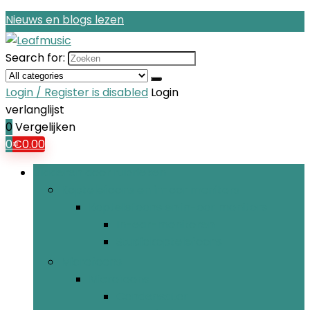
Nieuws en blogs lezen
Search for:
Login / Register is disabled
Login
verlanglijst
0
Vergelijken
0
€
0.00
Bladeren door rubrieken
Koptelefoons en in-oor monitors
Koptelefoons en in-oor monitors
In-ear-monitoren
Studiokoptelefoons
Microfoons
Microfoons
Condensator