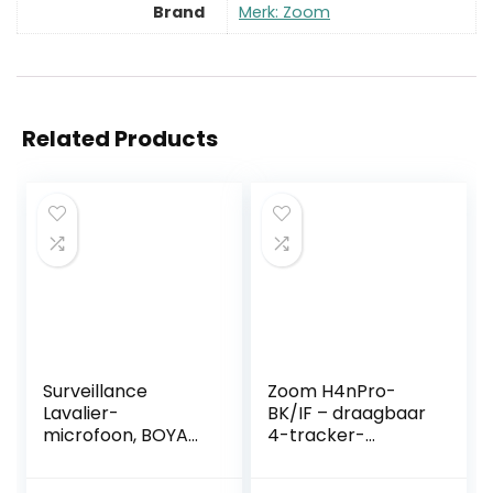
Brand
Merk: Zoom
Related Products
Surveillance
Zoom H4nPro-
Lavalier-
BK/IF – draagbaar
microfoon, BOYA
4-tracker-
BY-M1 Pro
opnameapparaat
Omnidirectionele
– microfoon X/Y