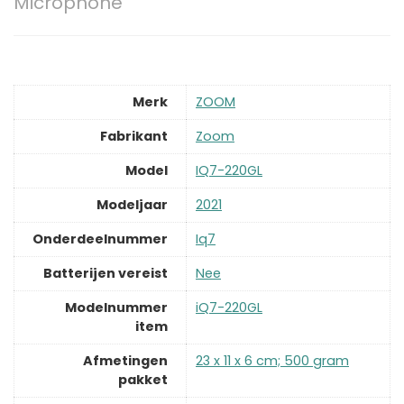
Microphone
Merk
‎ZOOM
Fabrikant
‎Zoom
Model
‎IQ7-220GL
Modeljaar
‎2021
Onderdeelnummer
‎Iq7
Batterijen vereist
‎Nee
Modelnummer
‎iQ7-220GL
item
Afmetingen
‎23 x 11 x 6 cm; 500 gram
pakket