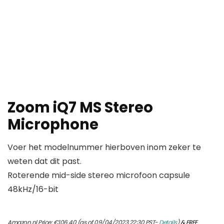
Zoom iQ7 MS Stereo
Microphone
Voer het modelnummer hierboven inom zeker te
weten dat dit past.
Roterende mid-side stereo microfoon capsule
48kHz/16-bit
Amazon.nl Price:
€
106.40
(as of 09/04/2023 22:30 PST-
Details
)
&
FREE