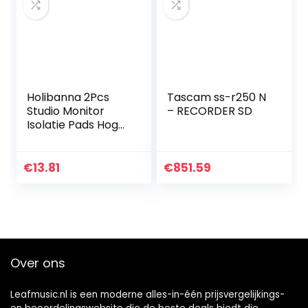
Holibanna 2Pcs
Tascam ss-r250 N
Studio Monitor
– RECORDER SD
Isolatie Pads Hoge
Dichtheid
Akoestisch Schuim
Speaker Isolatie
€
13.81
€
851.59
Mat Isolatie Foam
Pads…
Over ons
Leafmusic.nl is een moderne alles-in-één prijsvergelijkings-