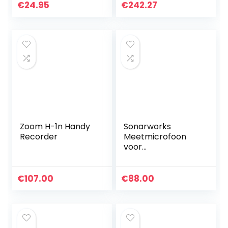
condensator
en 2 x XLR-
€
24.95
€
242.27
microfoon
combo-ingangen
Compatibel met
– versterker…
iPhone Android…
Zoom H-1n Handy
Sonarworks
Recorder
Meetmicrofoon
voor
opnamestudio’s,
microfoon voor
het kalibreren van
€
107.00
€
88.00
het geluid, zilver