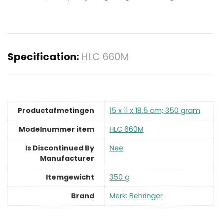
Specification:
HLC 660M
Productafmetingen
‎15 x 11 x 18.5 cm; 350 gram
Modelnummer item
‎HLC 660M
Is Discontinued By
‎Nee
Manufacturer
Itemgewicht
‎350 g
Brand
Merk: Behringer