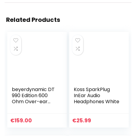
Related Products
beyerdynamic DT
Koss SparkPlug
990 Edition 600
InEar Audio
Ohm Over-ear
Headphones White
stereo
hoofdtelefoon.
Open constructie,
€
159.00
€
25.99
bedraad, high-end,
voor speciale…