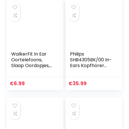
WalkerFit In Ear
Philips
Oortelefoons,
SHB4305BK/00 In-
Slaap Oordopjes,
Ears Kopfhörer
Oortelefoon met
(Bluetooth,
Microfoon, Zwart
voluminöse Bässe,
Kabellos,
€
6.99
€
35.99
Integriertes
Mikrofon, 6
Stunden…