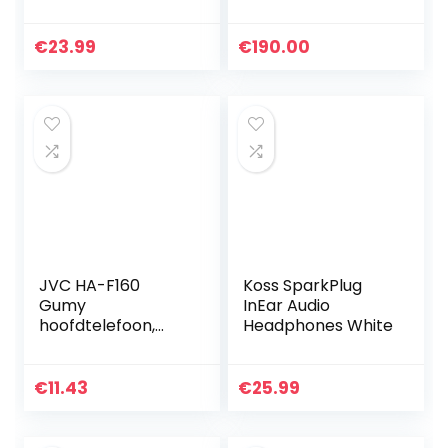
hoofdtelefoon HiFi
Noise Isolating
Headset
€
23.99
€
190.00
Headphones in Ear
3,5 mm jack…
JVC HA-F160
Koss SparkPlug
Gumy
InEar Audio
hoofdtelefoon,
Headphones White
Bass Boost, groen
€
11.43
€
25.99