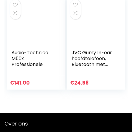
Audio-Technica
JVC Gumy In-ear
M50x
hoofdtelefoon,
Professionele
Bluetooth met
Studio
Nozzle Fit, geniet
Hoofdtelefoon
van Sudore Ipx2,
voor studio-
microfoon en
€
141.00
€
24.98
opnames,
afstandsbediening
ontwerpers, DJ’s,
met 3…
gaming, podcasts
en…
Over ons