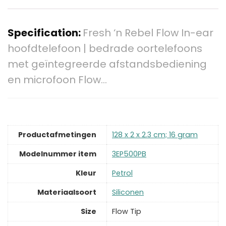
Specification:
Fresh ‘n Rebel Flow In-ear
hoofdtelefoon | bedrade oortelefoons
met geïntegreerde afstandsbediening
en microfoon Flow…
Productafmetingen
‎128 x 2 x 2.3 cm; 16 gram
Modelnummer item
‎3EP500PB
Kleur
‎Petrol
Materiaalsoort
‎Siliconen
Size
‎Flow Tip