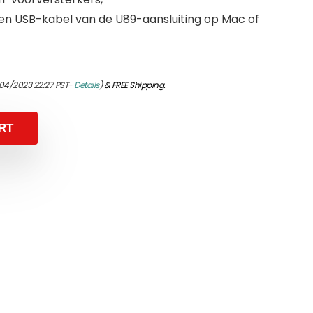
 en USB-kabel van de U89-aansluiting op Mac of
04/2023 22:27 PST-
Details
)
&
FREE Shipping
.
RT