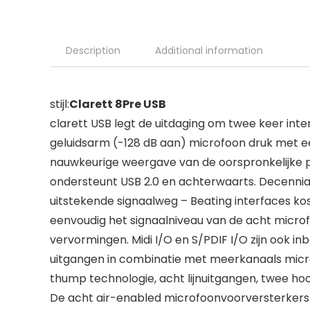
Description
Additional information
stijl:
Clarett 8Pre USB
clarett USB legt de uitdaging om twee keer inte
geluidsarm (-128 dB aan) microfoon druk met een
nauwkeurige weergave van de oorspronkelijke p
ondersteunt USB 2.0 en achterwaarts. Decennial
uitstekende signaalweg – Beating interfaces ko
eenvoudig het signaalniveau van de acht micr
vervormingen. Midi I/O en S/PDIF I/O zijn ook i
uitgangen in combinatie met meerkanaals micr
thump technologie, acht lijnuitgangen, twee h
De acht air-enabled microfoonvoorversterkers 