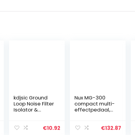
kdjsic Ground
Nux MG-300
Loop Noise Filter
compact multi-
Isolator &
effectpedaal,
3.5mm Cable
ultracompact
for Home Stereo
gitaar multi-
Car-Audio
effectpedaal
€
10.92
€
132.87
System Ground
(alles-in-één