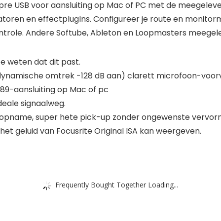
pre USB voor aansluiting op Mac of PC met de meegelev
oren en effectplugIns. Configureer je route en monitormi
ontrole. Andere Softube, Ableton en Loopmasters meegelev
 weten dat dit past.
 dynamische omtrek -128 dB aan) clarett microfoon-voor
89-aansluiting op Mac of pc
deale signaalweg.
 opname, super hete pick-up zonder ongewenste vervor
et geluid van Focusrite Original ISA kan weergeven.
Frequently Bought Together Loading...