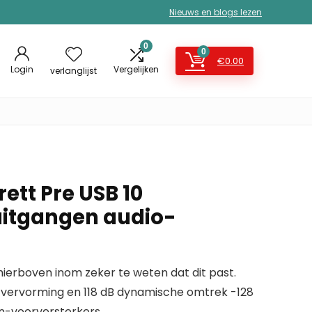
Nieuws en blogs lezen
0
0
€
0.00
Login
Vergelijken
verlanglijst
rett Pre USB 10
uitgangen audio-
erboven inom zeker te weten dat dit past.
 vervorming en 118 dB dynamische omtrek -128
n-voorversterkers,