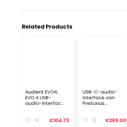
Related Products
Audient EVO4,
USB-C-audio-
EVO 4 USB-
interface van
audio-interface
PreSonus
geluidskaart
(Studio 68c)
voor
muziekproductie
€
104.73
€
269.00
(2 in / 2 uit USB-