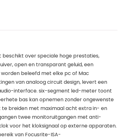
t beschikt over speciale hoge prestaties,
uiver, open en transparant geluid, een
u worden beleefd met elke pc of Mac
ngen van analoog circuit design, levert een
 audio-interface. six-segment led-meter toont
 superhete bas kan opnemen zonder ongewenste
it te breiden met maximaal acht extra in- en
tgangen twee monitoruitgangen met anti-
lok voor het kloksignaal op externe apparaten.
ereik van Focusrite-ISA-