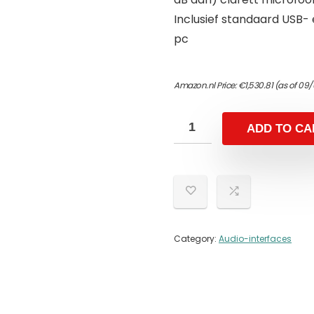
Inclusief standaard USB-
pc
Amazon.nl Price:
€
1,530.81
(as of 09/
ADD TO CA
Category:
Audio-interfaces