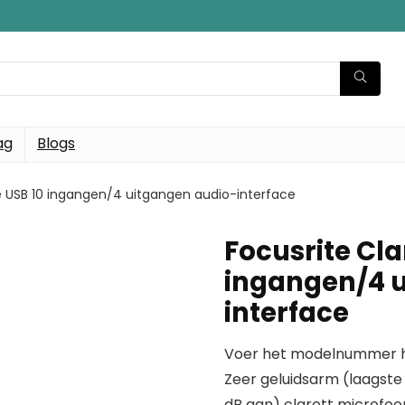
ag
Blogs
re USB 10 ingangen/4 uitgangen audio-interface
Focusrite Cla
ingangen/4 
interface
Voer het modelnummer hi
Zeer geluidsarm (laagste
dB aan) clarett microfoo