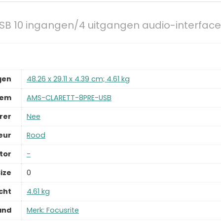
 USB 10 ingangen/4 uitgangen audio-interface
gen
‎48.26 x 29.11 x 4.39 cm; 4.61 kg
tem
‎AMS-CLARETT-8PRE-USB
rer
‎Nee
eur
‎Rood
tor
‎-
ize
‎0
cht
‎4.61 kg
and
Merk: Focusrite