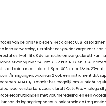
rfaces van de prijs te bieden. Het clarett USB-assortimen
 lage vervorming, ultralicht design, dat zorgt voor een z
restaties. Met 118 dB dynamische omvang, clarett kan n
ange ervaring met 24-bits / 192 kHz A-D, en D-A-omzetti
st honderden meer. clarett 8pre USB is een 18-in, 20-out
ofoon-/lijningangen, waarvan 2 ook een instrument dat
nbegrepen. ADAT I/O maakt het mogelijk om je inrichting u
ofoonvoorversterkers zoals clarett OctoPre. Analoge ui
oofdtelefoonuitgangen met volumeregeling, en een woordk
kunnen de ingangsimpedantie, helderheid en frequentieb