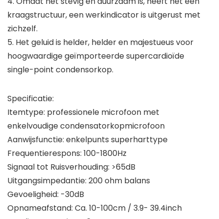
4. Omdat het stevig en duurzaam is, heeft het een
kraagstructuur, een werkindicator is uitgerust met
zichzelf.
5. Het geluid is helder, helder en majestueus voor
hoogwaardige geïmporteerde supercardioïde
single-point condensorkop.
Specificatie:
Itemtype: professionele microfoon met
enkelvoudige condensatorkopmicrofoon
Aanwijsfunctie: enkelpunts superharttype
Frequentierespons: 100-1800Hz
Signaal tot Ruisverhouding: >65dB
Uitgangsimpedantie: 200 ohm balans
Gevoeligheid: -30dB
Opnameafstand: Ca. 10-100cm / 3.9- 39.4inch