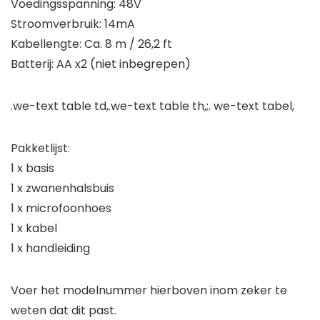
Voedingsspanning: 48V
Stroomverbruik: 14mA
Kabellengte: Ca. 8 m / 26,2 ft
Batterij: AA x2 (niet inbegrepen)
.we-text table td,.we-text table th,;. we-text tabel,
Pakketlijst:
1 x basis
1 x zwanenhalsbuis
1 x microfoonhoes
1 x kabel
1 x handleiding
Voer het modelnummer hierboven inom zeker te
weten dat dit past.