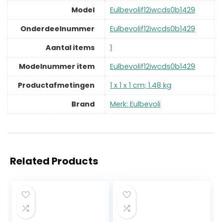
Model
‎Eulbevolif12iwcds0b1429
Onderdeelnummer
‎Eulbevolif12iwcds0b1429
Aantal items
‎1
Modelnummer item
‎Eulbevolif12iwcds0b1429
Productafmetingen
‎1 x 1 x 1 cm; 1.48 kg
Brand
Merk: Eulbevoli
Related Products