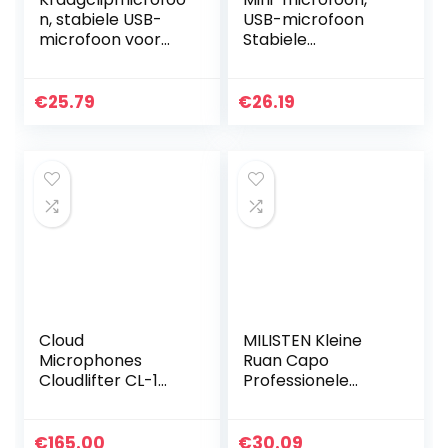
n, stabiele USB-
USB-microfoon
microfoon voor
Stabiele
betere zang en
betrouwbaarheid
live-
Professionele
uitzendingseffecte
microfoon Plug-
€
25.79
€
26.19
n
and-play
Eenvoudig te
gebruiken voor…
Cloud
MILISTEN Kleine
Microphones
Ruan Capo
Cloudlifter CL-1
Professionele
microfoonvoorver
Metalen Capo
sterker
Quick Change
Trigger Capo For A
€
165.00
€
30.09