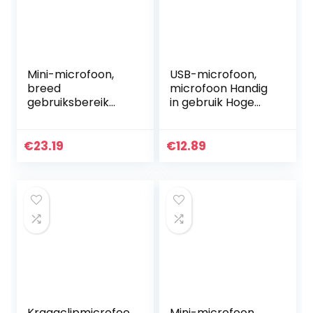
Mini-microfoon,
USB-microfoon,
breed
microfoon Handig
gebruiksbereik
in gebruik Hoge
Plug-and-play
gevoeligheid
Gebruiksvriendelijk
Instelbaar voor
e USB-microfoon
Win XP en hoger
€
23.19
€
12.89
Stabiele
betrouwbaarheid
voor…
Kraagclipmicrofoo
Mini-microfoon,