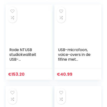
Rode NTUSB
USB-microfoon,
studiokwaliteit
voice-overs in de
USB-
fifine met
condensatormicro
microfoon voor
foon met
Mac en Windows-
tafelstatief en
computer,
€
153.20
€
40.99
popbescherming
geoptimaliseerd
voor opname…