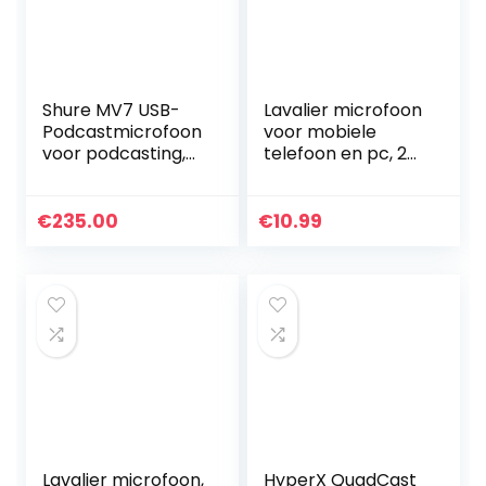
Shure MV7 USB-
Lavalier microfoon
Podcastmicrofoon
voor mobiele
voor podcasting,
telefoon en pc, 2M
opnemen, live
mini
streaming en
omnidirectionele
gamen;
condensator Lapel
€
235.00
€
10.99
ingebouwde
Mic met 2
koptelefoonuitgan
transformaties…
g…
Lavalier microfoon,
HyperX QuadCast