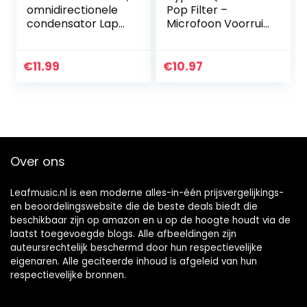
omnidirectionele
Pop Filter –
condensator Lapel
Microfoon Voorruit
Mic met eenvoudig
Cover Compatibel
clip-on systeem,
met HyperX
perfect voor het
QuadCast S USB
€
11.99
€
10.97
opnemen van…
Gaming Microfoon
van…
Over ons
Leafmusic.nl is een moderne alles-in-één prijsvergelijkings-
en beoordelingswebsite die de beste deals biedt die
beschikbaar zijn op amazon en u op de hoogte houdt via de
laatst toegevoegde blogs. Alle afbeeldingen zijn
auteursrechtelijk beschermd door hun respectievelijke
eigenaren. Alle geciteerde inhoud is afgeleid van hun
respectievelijke bronnen.