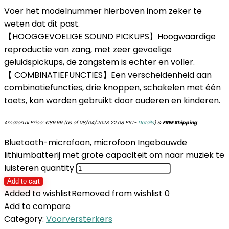
Voer het modelnummer hierboven inom zeker te
weten dat dit past.
【HOOGGEVOELIGE SOUND PICKUPS】Hoogwaardige
reproductie van zang, met zeer gevoelige
geluidspickups, de zangstem is echter en voller.
【 COMBINATIEFUNCTIES】Een verscheidenheid aan
combinatiefuncties, drie knoppen, schakelen met één
toets, kan worden gebruikt door ouderen en kinderen.
Amazon.nl Price:
€
89.99
(as of 08/04/2023 22:08 PST-
Details
)
&
FREE Shipping
.
Bluetooth-microfoon, microfoon Ingebouwde
lithiumbatterij met grote capaciteit om naar muziek te
luisteren quantity
Add to cart
Added to wishlist
Removed from wishlist
0
Add to compare
Category:
Voorversterkers