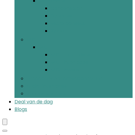
Microfoons
Condensator
Dynamisch
Microfoonsets
Ribbon
MIDI
MIDI
MIDI-controllers
MIDI-interfaces
MIDI-kabels
Draagbare opnameapparatuur
Audio-interfaces
Voorversterkers
Deal van de dag
Blogs