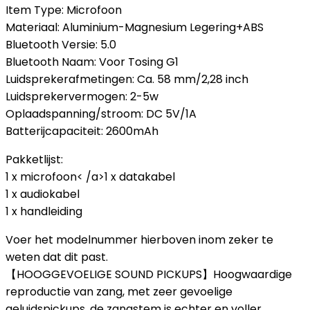
Item Type: Microfoon
Materiaal: Aluminium-Magnesium Legering+ABS
Bluetooth Versie: 5.0
Bluetooth Naam: Voor Tosing G1
Luidsprekerafmetingen: Ca. 58 mm/2,28 inch
Luidsprekervermogen: 2-5w
Oplaadspanning/stroom: DC 5V/1A
Batterijcapaciteit: 2600mAh
Pakketlijst:
1 x microfoon< /a>1 x datakabel
1 x audiokabel
1 x handleiding
Voer het modelnummer hierboven inom zeker te
weten dat dit past.
【HOOGGEVOELIGE SOUND PICKUPS】Hoogwaardige
reproductie van zang, met zeer gevoelige
geluidspickups, de zangstem is echter en voller.