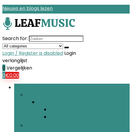
Nieuws en blogs lezen
Search for:
Login / Register is disabled
Login
verlanglijst
0
Vergelijken
0
€
0.00
Bladeren door rubrieken
Koptelefoons en in-oor monitors
Koptelefoons en in-oor monitors
In-ear-monitoren
Studiokoptelefoons
Microfoons