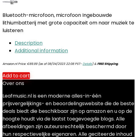
Bluetooth-microfoon, microfoon Ingebouwde
lithiumbatterij met grote capaciteit om naar muziek te
luisteren
Description
Additional information
Amazon.nl Price:
€
89.99
(as of 08/04/2023 22:08 PST-
Details
)
&
FREE Shipping
.
Add to cart
Over ons
Leafmusic.nl is een moderne alles-in-één
prijsvergelijkings- en beoordelingswebsite die de beste
deals biedt die beschikbaar zijn op amazon en u op de
hoogte houdt via de laatst toegevoegde blogs. Alle
afbeeldingen zijn auteursrechtelijk beschermd door
hun respectievelijke eigenaren. Alle geciteerde inhoud