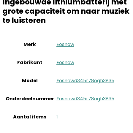
Ingebouwde lithiumbatterij met
grote capaciteit om naar muziek
te luisteren
Merk
‎Eosnow
Fabrikant
‎Eosnow
Model
‎Eosnowd345r78ogh3835
Onderdeelnummer
‎Eosnowd345r78ogh3835
Aantal items
‎1