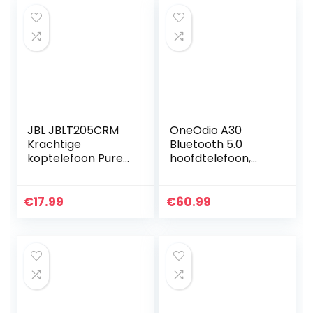
JBL JBLT205CRM
OneOdio A30
Krachtige
Bluetooth 5.0
koptelefoon Pure
hoofdtelefoon,
Bass Sound
hybride noise
Chrome
cancelling
hoofdtelefoon,
€
17.99
€
60.99
over-ear hi-res
geluid tot 45 uur,
met…