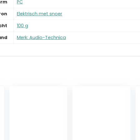
orm
‎PC
ron
‎Elektrisch met snoer
cht
‎100 g
and
Merk: Audio-Technica