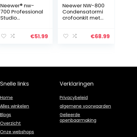
Neewer® nw-
Neewer NW-800
700 Professional
Condensatormi
Studio
crofoonkit met
Recording
48 V
condensator
fantoomvoedin
microfoon &
g, schaararm,
€
51.99
€
68.99
NW-35
standaard met
verstelbare
schokmontage
opname
en popfilter,
microfoon
XLR…
vering schaar…
Snelle links
Verklaringen
Home
Privacybeleid
Alles winkelen
algemene voorwaarden
Blogs
Gelieerde
openbaarmaking
Overzicht
Onze webshops