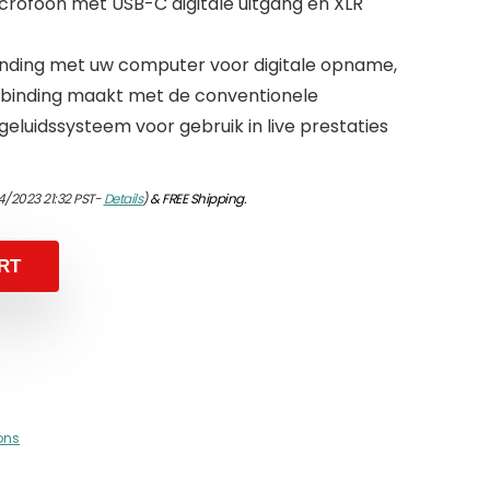
rofoon met USB-C digitale uitgang en XLR
nding met uw computer voor digitale opname,
erbinding maakt met de conventionele
eluidssysteem voor gebruik in live prestaties
4/2023 21:32 PST-
Details
)
&
FREE Shipping
.
RT
ons