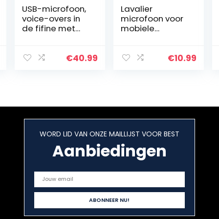
USB-microfoon,
Lavalier
voice-overs in
microfoon voor
de fifine met
mobiele
microfoon voor
telefoon en pc,
Mac en
2M mini
Windows-
omnidirectionel
€
40.99
€
10.99
computer,
e condensator
geoptimaliseer
Lapel Mic met 2
d voor opname…
transformaties…
WORD LID VAN ONZE MAILLIJST VOOR BEST
Aanbiedingen