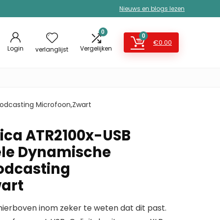
Nieuws en blogs lezen
0
0
€
0.00
Login
Vergelijken
verlanglijst
odcasting Microfoon,Zwart
ica ATR2100x-USB
ele Dynamische
odcasting
art
erboven inom zeker te weten dat dit past.