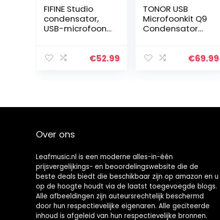
FIFINE Studio
TONOR USB
condensator,
Microfoonkit Q9
USB-microfoon,
Condensator
pc-microfoonkit
Computer
met verstelbare
Cardioïde
schaararm,
Microfoon voor
€
52.99
€
69.99
standaard en
Podcast, Game,
shockmount
YouTube Video,
voor…
Stream, Muziek…
Over ons
Leafmusic.nl is een moderne alles-in-één
prijsvergelijkings- en beoordelingswebsite die de
beste deals biedt die beschikbaar zijn op amazon en u
op de hoogte houdt via de laatst toegevoegde blogs.
Alle afbeeldingen zijn auteursrechtelijk beschermd
door hun respectievelijke eigenaren. Alle geciteerde
inhoud is afgeleid van hun respectievelijke bronnen.