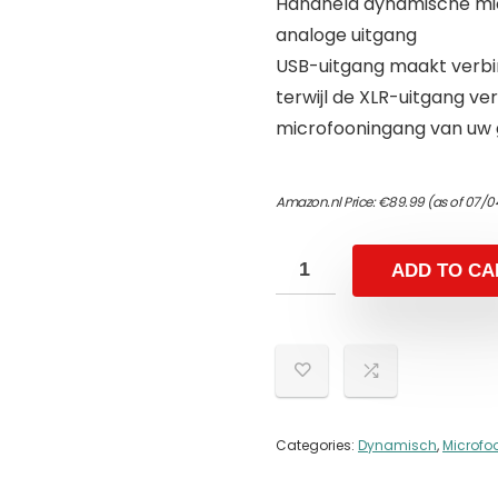
Handheld dynamische mic
analoge uitgang
USB-uitgang maakt verbi
terwijl de XLR-uitgang v
microfooningang van uw g
Amazon.nl Price:
€
89.99
(as of 07/0
ADD TO CA
Categories:
Dynamisch
,
Microfo