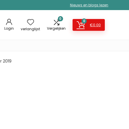
Nieuws en blogs lezen
0
0
€
0.00
Login
Vergelijken
verlanglijst
 2019