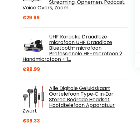
Streaming, Opnemen, Podcast,
Voice Overs, Zoom…
€
29.99
UHF Karaoke Draadloze
microfoon UHF Draadloze
Bluetooth-microfoon
Professionele HF-microfoon 2
Handmicrofoon + 1…
€
99.99
Alle Digitale Geluidskaart
Oortelefoon Type‑C in‑Ear
Stereo Bedrade Headset
Hoofdtelefoon Apparatuur
Zwart
€
35.33