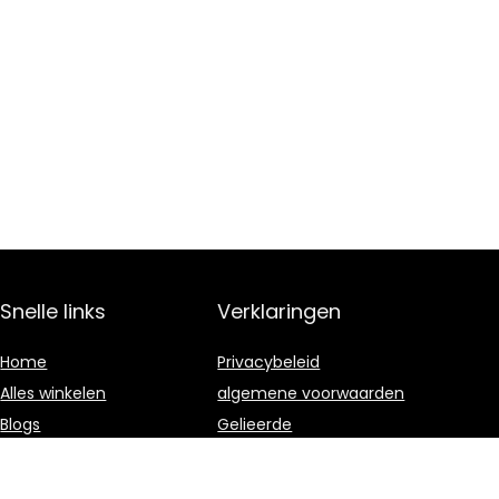
Snelle links
Verklaringen
Home
Privacybeleid
Alles winkelen
algemene voorwaarden
Blogs
Gelieerde
openbaarmaking
Overzicht
Onze webshops