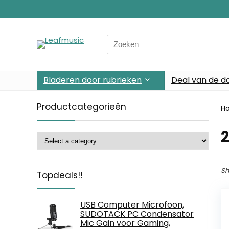
Search
for:
Bladeren door rubrieken
Deal van de d
Productcategorieën
H
Sh
Topdeals!!
USB Computer Microfoon,
SUDOTACK PC Condensator
Mic Gain voor Gaming,