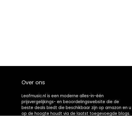
Over ons
Leafmusic.nl is een moderne alles-in-één
prijsvergelijkings- en beoordelingswebsite die de
beste deals biedt die beschikbaar zijn op amazon en u
op de hoogte houdt via de laatst toegevoegde blogs.
Alle afbeeldingen zijn auteursrechtelijk beschermd
door hun respectievelijke eigenaren. Alle geciteerde
inhoud is afgeleid van hun respectievelijke bronnen.